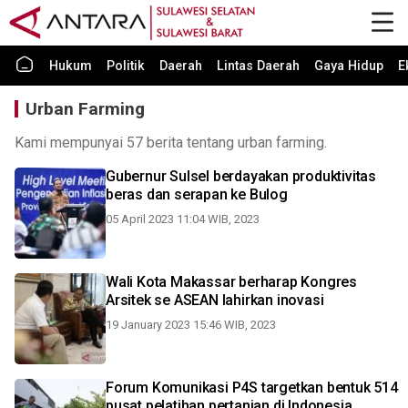
Hukum
Politik
Daerah
Lintas Daerah
Gaya Hidup
E
Urban Farming
Kami mempunyai 57 berita tentang urban farming.
Gubernur Sulsel berdayakan produktivitas
beras dan serapan ke Bulog
05 April 2023 11:04 WIB, 2023
Wali Kota Makassar berharap Kongres
Arsitek se ASEAN lahirkan inovasi
19 January 2023 15:46 WIB, 2023
Forum Komunikasi P4S targetkan bentuk 514
pusat pelatihan pertanian di Indonesia