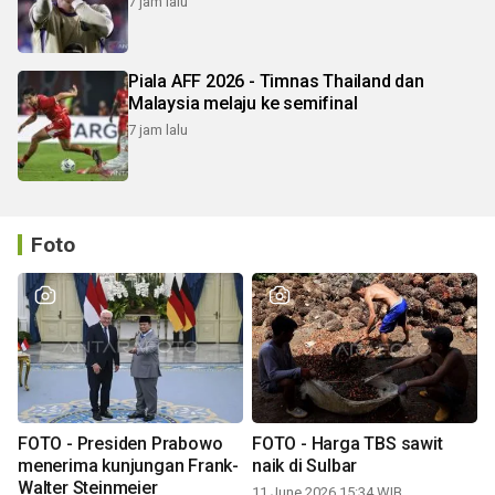
7 jam lalu
Piala AFF 2026 - Timnas Thailand dan
Malaysia melaju ke semifinal
7 jam lalu
Foto
FOTO - Presiden Prabowo
FOTO - Harga TBS sawit
menerima kunjungan Frank-
naik di Sulbar
Walter Steinmeier
11 June 2026 15:34 WIB