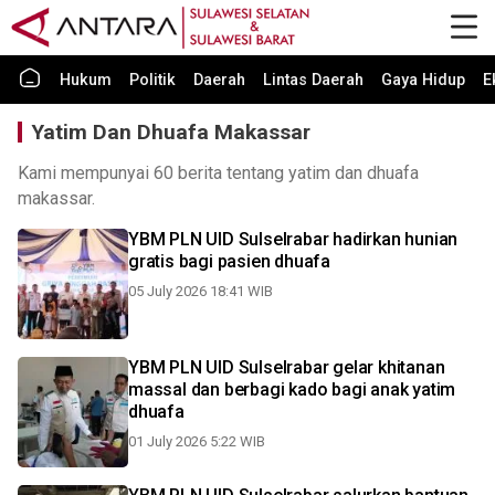
Hukum
Politik
Daerah
Lintas Daerah
Gaya Hidup
E
Yatim Dan Dhuafa Makassar
Kami mempunyai 60 berita tentang yatim dan dhuafa
makassar.
YBM PLN UID Sulselrabar hadirkan hunian
gratis bagi pasien dhuafa
05 July 2026 18:41 WIB
YBM PLN UID Sulselrabar gelar khitanan
massal dan berbagi kado bagi anak yatim
dhuafa
01 July 2026 5:22 WIB