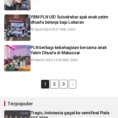
YBM PLN UID Sulselrabar ajak anak yatim
dhuafa belanja baju Lebaran
02 April 2024 20:27 WIB, 2024
PLN berbagi kebahagiaan bersama anak
Yatim Dhuafa di Makassar
30 March 2024 14:55 WIB, 2024
1
2
3
Terpopuler
Tragis, Indonesia gagal ke semifinal Piala