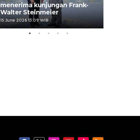
menerima kunjungan Frank-
FOTO - H
Walter Steinmeier
di Sulbar
15 June 2026 13:09 WIB
11 June 2026 1