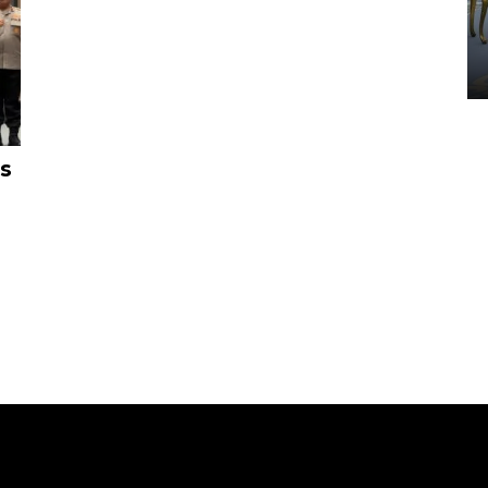
HUT ke-80 Raja Keraton
Yogyakarta
02 April 2026 12:51 WIB
s