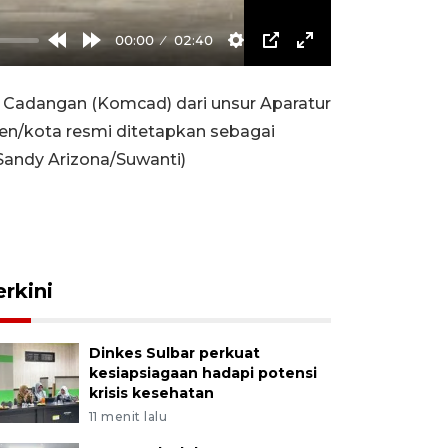
00:00
02:40
Rewind
Forward
Settings
PIP
Enter
10s
10s
fullscreen
Cadangan (Komcad) dari unsur Aparatur
ten/kota resmi ditetapkan sebagai
/Sandy Arizona/Suwanti)
erkini
Dinkes Sulbar perkuat
kesiapsiagaan hadapi potensi
krisis kesehatan
11 menit lalu