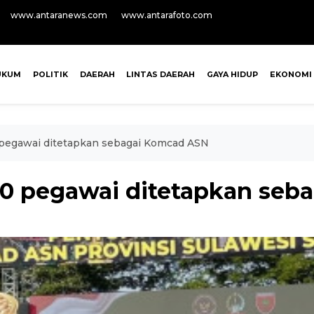
www.antaranews.com
www.antarafoto.com
UKUM
POLITIK
DAERAH
LINTAS DAERAH
GAYA HIDUP
EKONOMI
00 pegawai ditetapkan sebagai Komcad ASN
 500 pegawai ditetapkan se