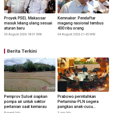
Proyek PSEL Makassar
Kemnaker: Pendaftar
masuk lelang ulang sesuai
magang nasional tembus
aturan baru
400 ribu orang
05 August 2026 18:01 WIB
04 August 2026 21:45 WIB
Berita Terkini
Pemprov Sulsel siapkan
Prabowo perintahkan
pompa air untuk sektor
Pertamina-PLN segera
pertanian saat kemarau
pangkas anak-cucu
perusahaan
8 menit lalu
3 jam lalu
5