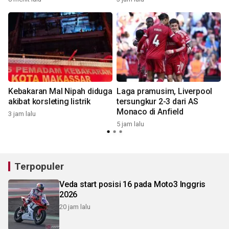
Kebakaran Mal Nipah diduga
Laga pramusim, Liverpool
akibat korsleting listrik
tersungkur 2-3 dari AS
Monaco di Anfield
3 jam lalu
6
5 jam lalu
Terpopuler
Veda start posisi 16 pada Moto3 Inggris
2026
20 jam lalu