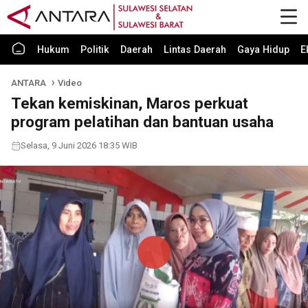
Hukum
Politik
Daerah
Lintas Daerah
Gaya Hidup
E
ANTARA
Video
Tekan kemiskinan, Maros perkuat
program pelatihan dan bantuan usaha
Selasa, 9 Juni 2026 18:35 WIB
Play