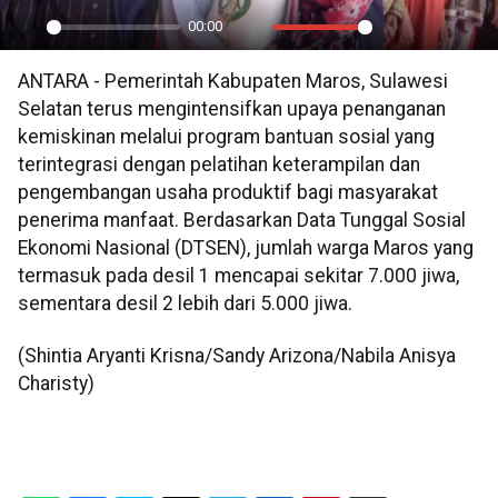
00:00
Play
Mute
Settings
PIP
En
ANTARA - Pemerintah Kabupaten Maros, Sulawesi
ful
Selatan terus mengintensifkan upaya penanganan
kemiskinan melalui program bantuan sosial yang
terintegrasi dengan pelatihan keterampilan dan
pengembangan usaha produktif bagi masyarakat
penerima manfaat. Berdasarkan Data Tunggal Sosial
Ekonomi Nasional (DTSEN), jumlah warga Maros yang
termasuk pada desil 1 mencapai sekitar 7.000 jiwa,
sementara desil 2 lebih dari 5.000 jiwa.
(Shintia Aryanti Krisna/Sandy Arizona/Nabila Anisya
Charisty)