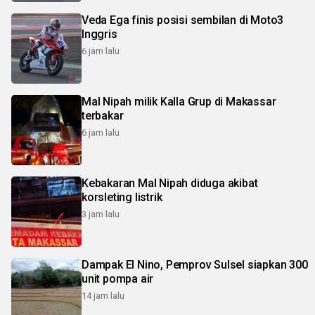
Veda Ega finis posisi sembilan di Moto3
Inggris
6 jam lalu
Mal Nipah milik Kalla Grup di Makassar
terbakar
6 jam lalu
Kebakaran Mal Nipah diduga akibat
korsleting listrik
3 jam lalu
Dampak El Nino, Pemprov Sulsel siapkan 300
unit pompa air
14 jam lalu