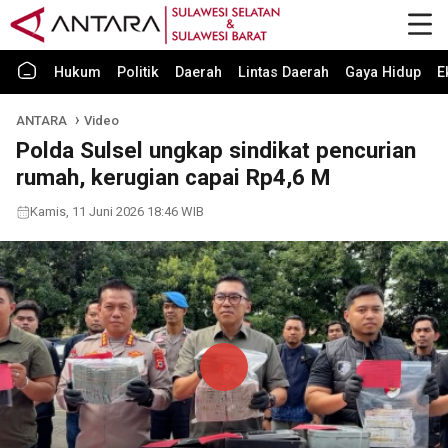
Hukum
Politik
Daerah
Lintas Daerah
Gaya Hidup
E
ANTARA
Video
Polda Sulsel ungkap sindikat pencurian
rumah, kerugian capai Rp4,6 M
Kamis, 11 Juni 2026 18:46 WIB
Play