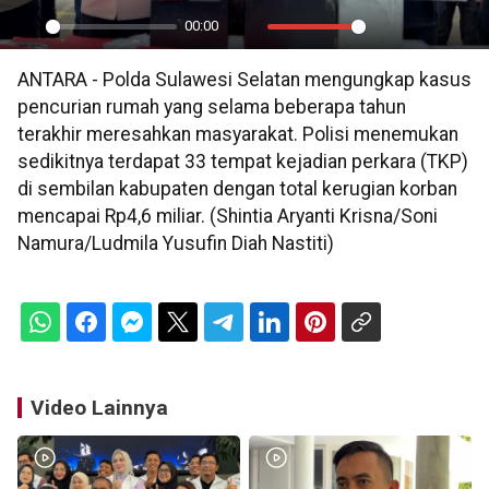
00:00
Play
Mute
Settings
PIP
En
ANTARA - Polda Sulawesi Selatan mengungkap kasus
ful
pencurian rumah yang selama beberapa tahun
terakhir meresahkan masyarakat. Polisi menemukan
sedikitnya terdapat 33 tempat kejadian perkara (TKP)
di sembilan kabupaten dengan total kerugian korban
mencapai Rp4,6 miliar. (Shintia Aryanti Krisna/Soni
Namura/Ludmila Yusufin Diah Nastiti)
Video Lainnya