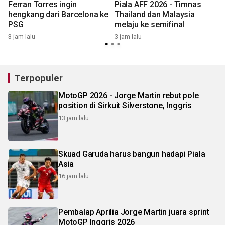
Ferran Torres ingin
Piala AFF 2026 - Timnas
hengkang dari Barcelona ke
Thailand dan Malaysia
PSG
melaju ke semifinal
3 jam lalu
3 jam lalu
1
Terpopuler
MotoGP 2026 - Jorge Martin rebut pole
position di Sirkuit Silverstone, Inggris
13 jam lalu
Skuad Garuda harus bangun hadapi Piala
Asia
16 jam lalu
Pembalap Aprilia Jorge Martin juara sprint
MotoGP Inggris 2026