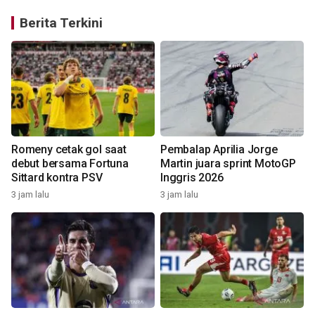
Berita Terkini
Romeny cetak gol saat
Pembalap Aprilia Jorge
debut bersama Fortuna
Martin juara sprint MotoGP
Sittard kontra PSV
Inggris 2026
3 jam lalu
3 jam lalu
5