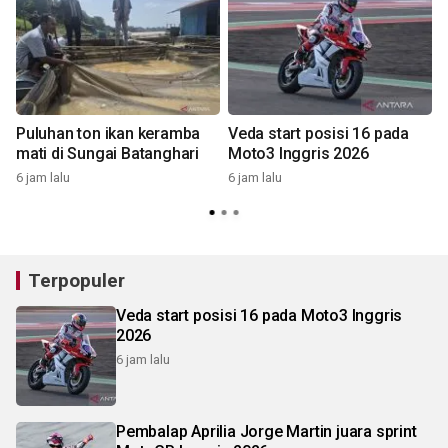
Puluhan ton ikan keramba
Veda start posisi 16 pada
mati di Sungai Batanghari
Moto3 Inggris 2026
6 jam lalu
6 jam lalu
9
Terpopuler
Veda start posisi 16 pada Moto3 Inggris
2026
6 jam lalu
Pembalap Aprilia Jorge Martin juara sprint