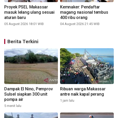
Proyek PSEL Makassar
Kemnaker: Pendaftar
masuk lelang ulang sesuai
magang nasional tembus
aturan baru
400 ribu orang
05 August 2026 18:01 WIB
04 August 2026 21:45 WIB
Berita Terkini
Dampak El Nino, Pemprov
Ribuan warga Makassar
Sulsel siapkan 300 unit
antre naik kapal perang
pompa air
1 jam lalu
5 menit lalu
7