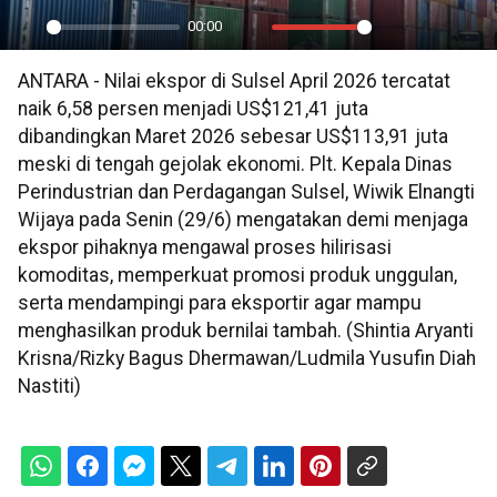
00:00
Play
Mute
Settings
PIP
En
ANTARA - Nilai ekspor di Sulsel April 2026 tercatat
ful
naik 6,58 persen menjadi US$121,41 juta
dibandingkan Maret 2026 sebesar US$113,91 juta
meski di tengah gejolak ekonomi. Plt. Kepala Dinas
Perindustrian dan Perdagangan Sulsel, Wiwik Elnangti
Wijaya pada Senin (29/6) mengatakan demi menjaga
ekspor pihaknya mengawal proses hilirisasi
komoditas, memperkuat promosi produk unggulan,
serta mendampingi para eksportir agar mampu
menghasilkan produk bernilai tambah. (Shintia Aryanti
Krisna/Rizky Bagus Dhermawan/Ludmila Yusufin Diah
Nastiti)