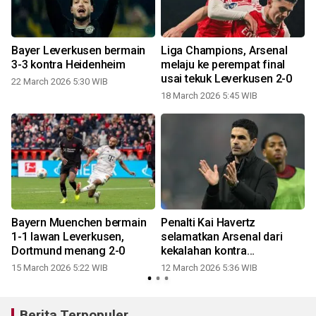
Bayer Leverkusen bermain
Liga Champions, Arsenal
3-3 kontra Heidenheim
melaju ke perempat final
usai tekuk Leverkusen 2-0
22 March 2026 5:30 WIB
18 March 2026 5:45 WIB
Bayern Muenchen bermain
Penalti Kai Havertz
1-1 lawan Leverkusen,
selamatkan Arsenal dari
Dortmund menang 2-0
kekalahan kontra
Leverkusen
15 March 2026 5:22 WIB
12 March 2026 5:36 WIB
Berita Terpopuler