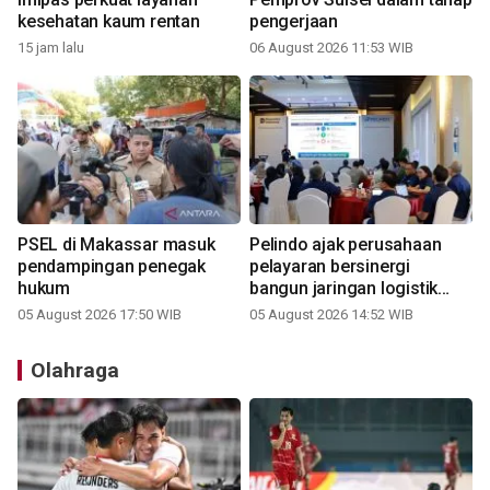
kesehatan kaum rentan
pengerjaan
15 jam lalu
06 August 2026 11:53 WIB
PSEL di Makassar masuk
Pelindo ajak perusahaan
pendampingan penegak
pelayaran bersinergi
hukum
bangun jaringan logistik
terpadu
05 August 2026 17:50 WIB
05 August 2026 14:52 WIB
Olahraga