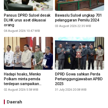
Pansus DPRD Sulsel desak
Bawaslu Sulsel ungkap 701
DLHK urus aset dikuasai
pelanggaran Pemilu 2024
orang
03 August 2026 22:35 WIB
04 August 2026 10:47 WIB
Hadapi hoaks, Menko
DPRD Gowa sahkan Perda
Polkam minta pemda
Pertanggungjawaban APBD
terdepan sampaikan
2025
informasi ke publik
02 August 2026 5:58 WIB
31 July 2026 20:08 WIB
Daerah