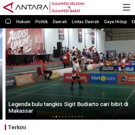
Hukum
Politik
Daerah
Lintas Daerah
Gaya Hidup
E
Legenda bulu tangkis Sigit Budiarto cari bibit di
Makassar
Terkini