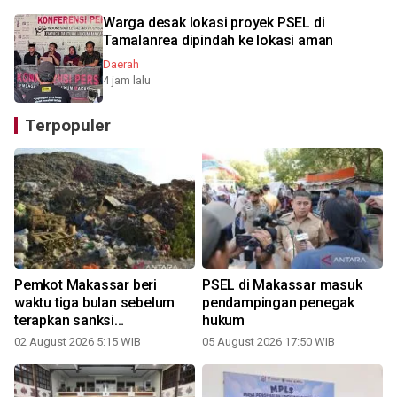
Warga desak lokasi proyek PSEL di
Tamalanrea dipindah ke lokasi aman
Daerah
4 jam lalu
Terpopuler
Pemkot Makassar beri
PSEL di Makassar masuk
waktu tiga bulan sebelum
pendampingan penegak
terapkan sanksi
hukum
persampahan
02 August 2026 5:15 WIB
05 August 2026 17:50 WIB