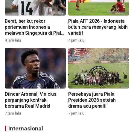
Berat, berikut rekor
Piala AFF 2026 - Indonesia
pertemuan Indonesia
butuh cara menyerang lebih
melawan Singapura di Piala
variatif
AFF
4 jam lalu
4 jam lalu
Diincar Arsenal, Vinicius
Persebaya juara Piala
perpanjang kontrak
Presiden 2026 setelah
bersama Real Madrid
drama adu penalti
7 jam lalu
7 jam lalu
Internasional