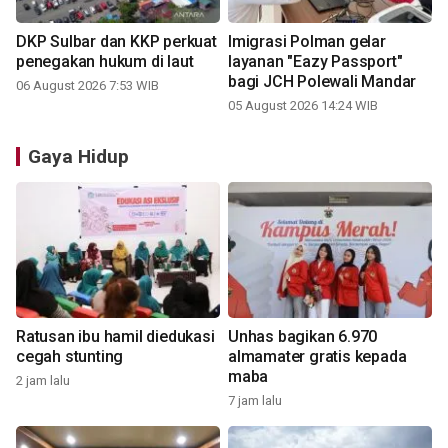
DKP Sulbar dan KKP perkuat
Imigrasi Polman gelar
penegakan hukum di laut
layanan "Eazy Passport"
bagi JCH Polewali Mandar
06 August 2026 7:53 WIB
05 August 2026 14:24 WIB
Gaya Hidup
Ratusan ibu hamil diedukasi
Unhas bagikan 6.970
cegah stunting
almamater gratis kepada
maba
2 jam lalu
7 jam lalu