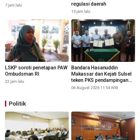
regulasi daerah
7 jam lalu
15 jam lalu
LSKP soroti penetapan PAW
Bandara Hasanuddin
Ombudsman RI
Makassar dan Kejati Sulsel
teken PKS pendampingan
22 jam lalu
hukum
06 August 2026 11:54 WIB
Politik