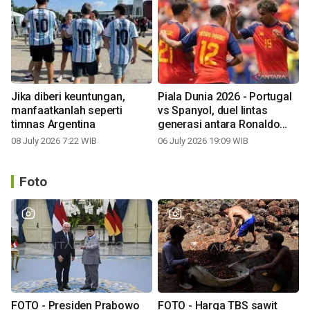
Jika diberi keuntungan,
Piala Dunia 2026 - Portugal
manfaatkanlah seperti
vs Spanyol, duel lintas
timnas Argentina
generasi antara Ronaldo
dan Yamal
08 July 2026 7:22 WIB
06 July 2026 19:09 WIB
Foto
FOTO - Presiden Prabowo
FOTO - Harga TBS sawit