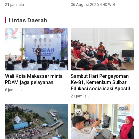
Tamangapa
21 jam lalu
06 August 2026 4:40 WIB
Lintas Daerah
Wali Kota Makassar minta
Sambut Hari Pengayoman
PDAM jaga pelayanan
Ke-81, Kemenkum Sulbar
Edukasi sosialisasi Apostille
8 jam lalu
di Unsulbar
21 jam lalu