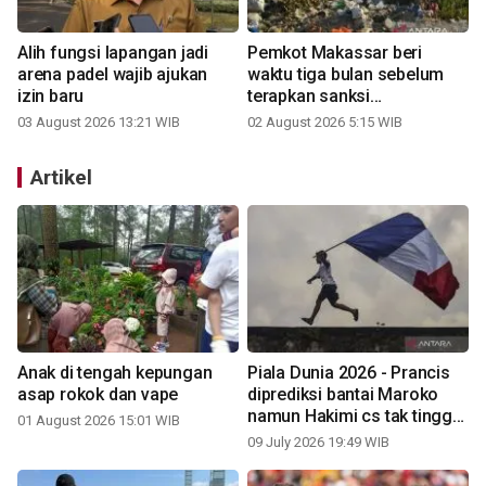
Alih fungsi lapangan jadi
Pemkot Makassar beri
arena padel wajib ajukan
waktu tiga bulan sebelum
izin baru
terapkan sanksi
persampahan
03 August 2026 13:21 WIB
02 August 2026 5:15 WIB
Artikel
Anak di tengah kepungan
Piala Dunia 2026 - Prancis
asap rokok dan vape
diprediksi bantai Maroko
namun Hakimi cs tak tinggal
01 August 2026 15:01 WIB
diam
09 July 2026 19:49 WIB