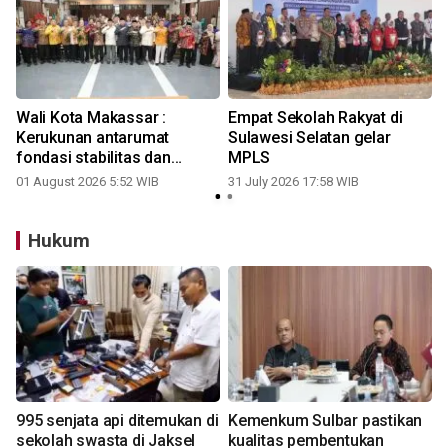
o
Wali Kota Makassar :
Empat Sekolah Rakyat di
l
Kerukunan antarumat
Sulawesi Selatan gelar
fondasi stabilitas dan
MPLS
pertumbuhan kota
01 August 2026 5:52 WIB
31 July 2026 17:58 WIB
Hukum
995 senjata api ditemukan di
Kemenkum Sulbar pastikan
sekolah swasta di Jaksel
kualitas pembentukan