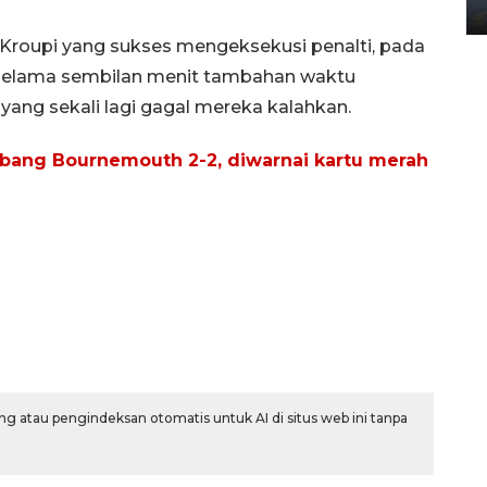
02 April 2026 12:51 WIB
 Kroupi yang sukses mengeksekusi penalti, pada
n selama sembilan menit tambahan waktu
ang sekali lagi gagal mereka kalahkan.
mbang Bournemouth 2-2, diwarnai kartu merah
g atau pengindeksan otomatis untuk AI di situs web ini tanpa