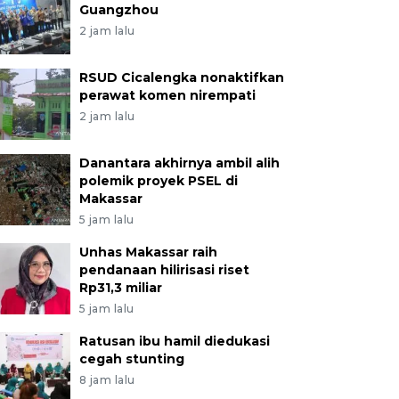
Guangzhou
2 jam lalu
RSUD Cicalengka nonaktifkan
perawat komen nirempati
2 jam lalu
Danantara akhirnya ambil alih
polemik proyek PSEL di
Makassar
5 jam lalu
Unhas Makassar raih
pendanaan hilirisasi riset
Rp31,3 miliar
5 jam lalu
Ratusan ibu hamil diedukasi
cegah stunting
8 jam lalu