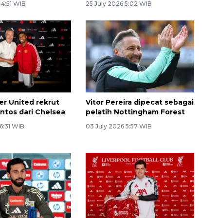
 4:51 WIB
25 July 2026 5:02 WIB
r United rekrut
Vitor Pereira dipecat sebagai
ntos dari Chelsea
pelatih Nottingham Forest
 6:31 WIB
03 July 2026 5:57 WIB