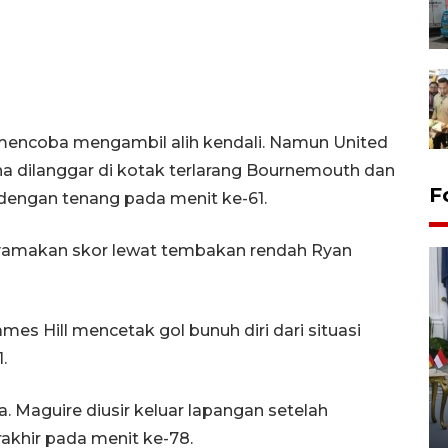
encoba mengambil alih kendali. Namun United
nha dilanggar di kotak terlarang Bournemouth dan
F
dengan tenang pada menit ke-61.
yamakan skor lewat tembakan rendah Ryan
es Hill mencetak gol bunuh diri dari situasi
.
FOTO - Kirab memperingati
HUT ke-80 Raja Keraton
 Maguire diusir keluar lapangan setelah
Yogyakarta
akhir pada menit ke-78.