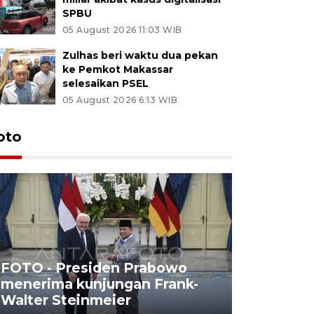
SPBU
05 August 2026 11:03 WIB
Zulhas beri waktu dua pekan
ke Pemkot Makassar
selesaikan PSEL
05 August 2026 6:13 WIB
oto
FOTO - Presiden Prabowo
menerima kunjungan Frank-
FOTO - H
Walter Steinmeier
di Sulbar