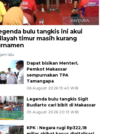
egenda bulu tangkis ini akui
ilayah timur masih kurang
urnamen
jam lalu
Dapat bisikan Menteri,
Pemkot Makassar
sempurnakan TPA
Tamangapa
06 August 2026 15:40 WIB
Legenda bulu tangkis Sigit
Budiarto cari bibit di Makassar
05 August 2026 20:13 WIB
KPK : Negara rugi Rp322,18
miliar akibat kasus digitalisasi