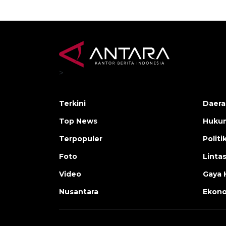
>
Terkini
Daera
Top News
Huku
Terpopuler
Politi
Foto
Linta
Video
Gaya 
Nusantara
Ekon