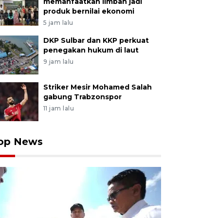
memanfaatkan limbah jadi
produk bernilai ekonomi
5 jam lalu
DKP Sulbar dan KKP perkuat
penegakan hukum di laut
9 jam lalu
Striker Mesir Mohamed Salah
gabung Trabzonspor
11 jam lalu
op News