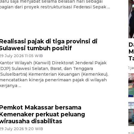
Baru saja menjabat selama belasan hari sebagai
bagian dari proyek restrukturisasi Federasi Sepak ...
Realisasi pajak di tiga provinsi di
D
Sulawesi tumbuh positif
M
29 July 2026 11:05 WIB
T
Kantor Wilayah (Kanwil) Direktorat Jenderal Pajak
1 j
(DJP) Sulawesi Selatan, Barat, dan Tenggara
(Sulselbartra) Kementerian Keuangan (Kemenkeu),
mencatatkan kinerja penerimaan pajak di wilayah
kerjanya ...
Pemkot Makassar bersama
Kemenaker perkuat peluang
wirausaha disabilitas
29 July 2026 9:20 WIB