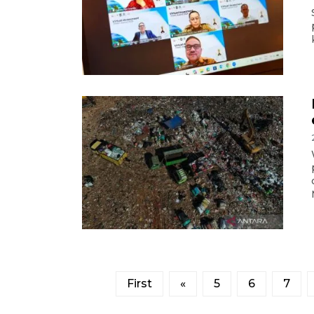
First
«
5
6
7