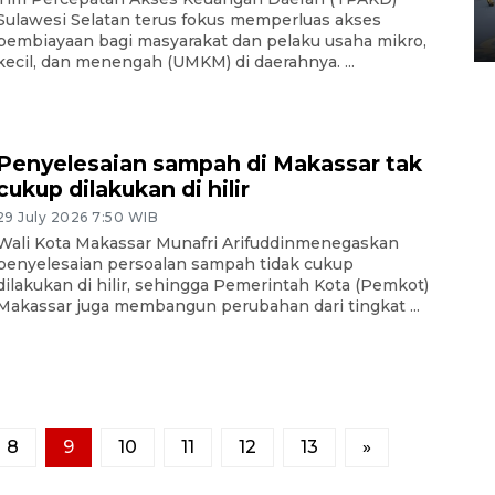
Yogyakarta
Sulawesi Selatan terus fokus memperluas akses
02 April 2026 12:51 WIB
pembiayaan bagi masyarakat dan pelaku usaha mikro,
kecil, dan menengah (UMKM) di daerahnya. ...
Penyelesaian sampah di Makassar tak
cukup dilakukan di hilir
29 July 2026 7:50 WIB
Wali Kota Makassar Munafri Arifuddinmenegaskan
penyelesaian persoalan sampah tidak cukup
dilakukan di hilir, sehingga Pemerintah Kota (Pemkot)
Makassar juga membangun perubahan dari tingkat ...
8
9
10
11
12
13
»