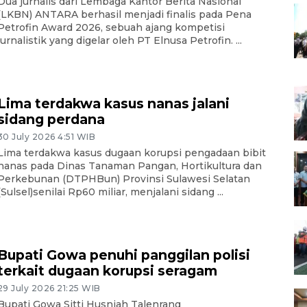
Dua jurnalis dari Lembaga Kantor Berita Nasional
(LKBN) ANTARA berhasil menjadi finalis pada Pena
Petrofin Award 2026, sebuah ajang kompetisi
jurnalistik yang digelar oleh PT Elnusa Petrofin. ...
Lima terdakwa kasus nanas jalani
sidang perdana
30 July 2026 4:51 WIB
Lima terdakwa kasus dugaan korupsi pengadaan bibit
nanas pada Dinas Tanaman Pangan, Hortikultura dan
Perkebunan (DTPHBun) Provinsi Sulawesi Selatan
(Sulsel)senilai Rp60 miliar, menjalani sidang ...
Bupati Gowa penuhi panggilan polisi
terkait dugaan korupsi seragam
29 July 2026 21:25 WIB
Bupati Gowa Sitti Husniah Talenrang