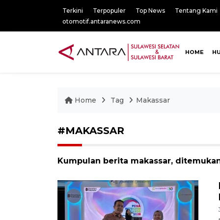
Terkini
Terpopuler
Top News
Tentang Kami
otomotif.antaranews.com
HOME
H
Home
Tag
Makassar
#MAKASSAR
Kumpulan berita makassar, ditemukan