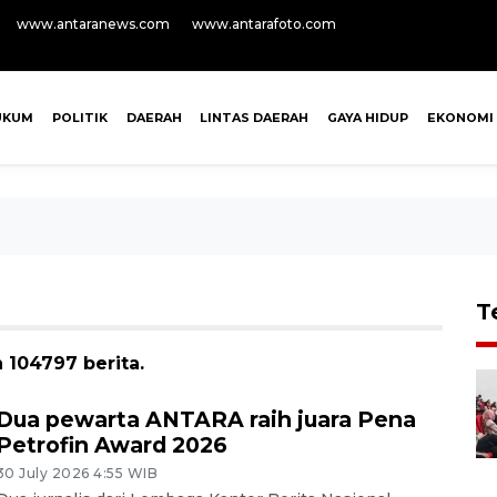
www.antaranews.com
www.antarafoto.com
UKUM
POLITIK
DAERAH
LINTAS DAERAH
GAYA HIDUP
EKONOMI
T
 104797 berita.
Dua pewarta ANTARA raih juara Pena
Petrofin Award 2026
30 July 2026 4:55 WIB