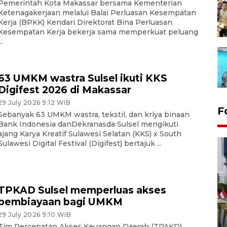
Pemerintah Kota Makassar bersama Kementerian
Ketenagakerjaan melalui Balai Perluasan Kesempatan
Kerja (BPKK) Kendari Direktorat Bina Perluasan
Kesempatan Kerja bekerja sama memperkuat peluang
..
63 UMKM wastra Sulsel ikuti KKS
Digifest 2026 di Makassar
29 July 2026 9:12 WIB
F
Sebanyak 63 UMKM wastra, tekstil, dan kriya binaan
Bank Indonesia danDekranasda Sulsel mengikuti
ajang Karya Kreatif Sulawesi Selatan (KKS) x South
Sulawesi Digital Festival (Digifest) bertajuk ...
TPKAD Sulsel memperluas akses
pembiayaan bagi UMKM
FOTO - Kirab memperingati
29 July 2026 9:10 WIB
HUT ke-80 Raja Keraton
Tim Percepatan Akses Keuangan Daerah (TPAKD)