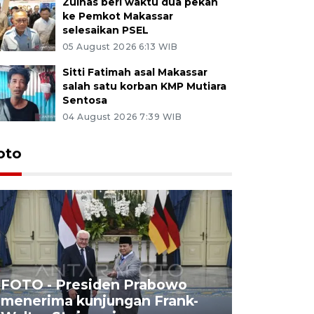
Zulhas beri waktu dua pekan
ke Pemkot Makassar
selesaikan PSEL
05 August 2026 6:13 WIB
Sitti Fatimah asal Makassar
salah satu korban KMP Mutiara
Sentosa
04 August 2026 7:39 WIB
oto
FOTO - Presiden Prabowo
menerima kunjungan Frank-
FOTO - H