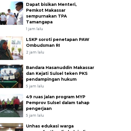
Dapat bisikan Menteri,
Pemkot Makassar
sempurnakan TPA
Tamangapa
1 jam lalu
LSKP soroti penetapan PAW
Ombudsman RI
2 jam lalu
Bandara Hasanuddin Makassar
dan Kejati Sulsel teken PKS
pendampingan hukum
5 jam lalu
49 ruas jalan program MYP
Pemprov Sulsel dalam tahap
pengerjaan
5 jam lalu
Unhas edukasi warga