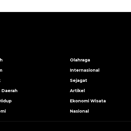
h
Olahraga
m
Internasional
k
Sejagat
s Daerah
Artikel
Hidup
Ekonomi Wisata
omi
Nasional