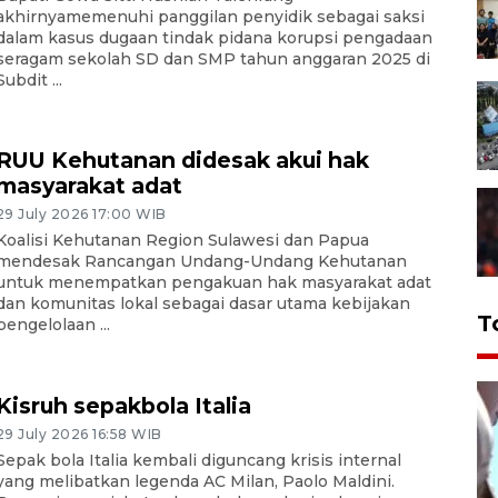
akhirnyamemenuhi panggilan penyidik sebagai saksi
dalam kasus dugaan tindak pidana korupsi pengadaan
seragam sekolah SD dan SMP tahun anggaran 2025 di
Subdit ...
RUU Kehutanan didesak akui hak
masyarakat adat
29 July 2026 17:00 WIB
Koalisi Kehutanan Region Sulawesi dan Papua
mendesak Rancangan Undang-Undang Kehutanan
untuk menempatkan pengakuan hak masyarakat adat
dan komunitas lokal sebagai dasar utama kebijakan
T
pengelolaan ...
Kisruh sepakbola Italia
29 July 2026 16:58 WIB
Sepak bola Italia kembali diguncang krisis internal
yang melibatkan legenda AC Milan, Paolo Maldini.