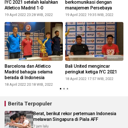
IYC 2021 setelah kalahkan
berkomunikasi dengan
Atletico Madrid 1-0
manajemen Persebaya
19 April 2022 23:28 WIB, 2022
19 April 2022 19:35 WIB, 2022
1
Barcelona dan Atletico
Bali United mengincar
Madrid bahagia selama
peringkat ketiga IYC 2021
berada di Indonesia
18 April 2022 17:57 WIB, 2022
18 April 2022 20:18 WIB, 2022
1
Berita Terpopuler
Berat, berikut rekor pertemuan Indonesia
melawan Singapura di Piala AFF
7 jam lalu