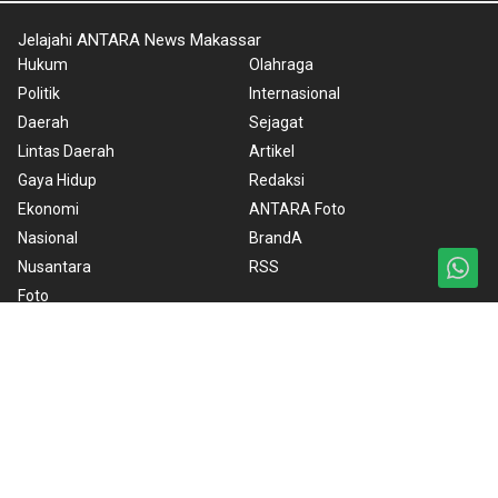
Jelajahi ANTARA News Makassar
Hukum
Olahraga
Politik
Internasional
Daerah
Sejagat
Lintas Daerah
Artikel
Gaya Hidup
Redaksi
Ekonomi
ANTARA Foto
Nasional
BrandA
Nusantara
RSS
Foto
Video
Ketentuan Penggunaan
Kebijakan Cookie
Kebijakan Privasi
Pedoman Media Siber