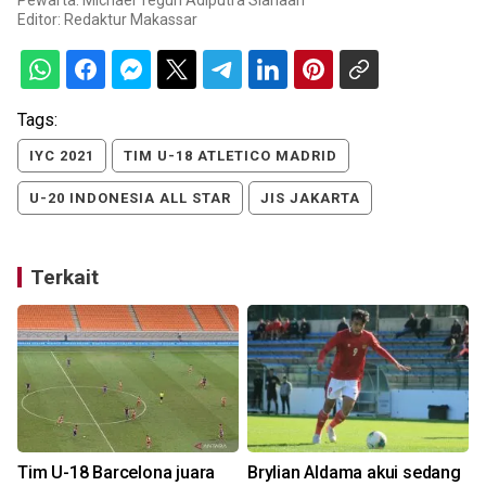
Editor:
Redaktur Makassar
Tags:
IYC 2021
TIM U-18 ATLETICO MADRID
U-20 INDONESIA ALL STAR
JIS JAKARTA
Terkait
Tim U-18 Barcelona juara
Brylian Aldama akui sedang