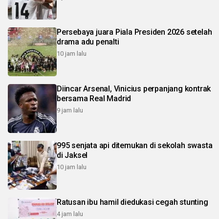
Persebaya juara Piala Presiden 2026 setelah
drama adu penalti
10 jam lalu
Diincar Arsenal, Vinicius perpanjang kontrak
bersama Real Madrid
9 jam lalu
995 senjata api ditemukan di sekolah swasta
di Jaksel
10 jam lalu
Ratusan ibu hamil diedukasi cegah stunting
4 jam lalu