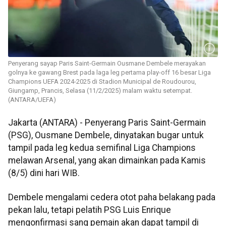
Penyerang sayap Paris Saint-Germain Ousmane Dembele merayakan
golnya ke gawang Brest pada laga leg pertama play-off 16 besar Liga
Champions UEFA 2024-2025 di Stadion Municipal de Roudourou,
Giungamp, Prancis, Selasa (11/2/2025) malam waktu setempat.
(ANTARA/UEFA)
Jakarta (ANTARA) - Penyerang Paris Saint-Germain
(PSG), Ousmane Dembele, dinyatakan bugar untuk
tampil pada leg kedua semifinal Liga Champions
melawan Arsenal, yang akan dimainkan pada Kamis
(8/5) dini hari WIB.
Dembele mengalami cedera otot paha belakang pada
pekan lalu, tetapi pelatih PSG Luis Enrique
mengonfirmasi sang pemain akan dapat tampil di