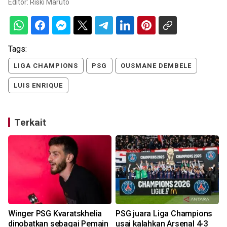
Editor:
Riski Maruto
Tags:
LIGA CHAMPIONS
PSG
OUSMANE DEMBELE
LUIS ENRIQUE
Terkait
Winger PSG Kvaratskhelia
PSG juara Liga Champions
dinobatkan sebagai Pemain
usai kalahkan Arsenal 4-3