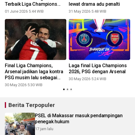
Terbaik Liga Champions
lewat drama adu penalti
2025/26
01 June 2026 5:44 WIB
31 May 2026 5:48 WIB
Final Liga Champions,
Laga final Liga Champions
a
Arsenal jadikan laga kontra
2026, PSG dengan Arsenal
PSG musim lalu sebagai
30 May 2026 5:24 WIB
pelajaran
30 May 2026 5:30 WIB
Berita Terpopuler
PSEL di Makassar masuk pendampingan
penegak hukum
17 jam lalu