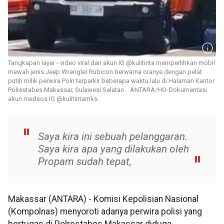
Tangkapan layar - video viral dari akun IG @kulitinta memperlihkan mobil
mewah jenis Jeep Wrangler Rubicon berwarna oranye dengan pelat
putih milik perwira Polri terparkir beberapa waktu lalu di Halaman Kantor
Polrestabes Makassar, Sulawesi Selatan. ANTARA/HO-Dokumentasi
akun medsos IG @kulitintamks.
Saya kira ini sebuah pelanggaran.
Saya kira apa yang dilakukan oleh
Propam sudah tepat,
Makassar (ANTARA) - Komisi Kepolisian Nasional
(Kompolnas) menyoroti adanya perwira polisi yang