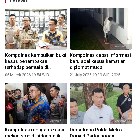
Terkait
Kompolnas kumpulkan bukti
Kompolnas dapat informasi
kasus penembakan
baru soal kasus kematian
terhadap pemuda di
diplomat muda
Makassar
05 March 2026 19:54 WIB
21 July 2025 19:39 WIB, 2025
Kompolnas mengapresiasi
Dirnarkoba Polda Metro
mekanisme di sidang etik
Donald Parlaungaan