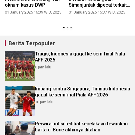
oknum kasus DWP
Simanjuntak dipecat terkait
kasus pemerasan di DWP
01 January 2025 16:39 WIB, 2025
01 January 2025 16:37 WIB, 2025
Berita Terpopuler
Tragis, Indonesia gagal ke semifinal Piala
AFF 2026
6 jam lalu
Imbang kontra Singapura, Timnas Indonesia
gagal ke semifinal Piala AFF 2026
10 jam lalu
Perwira polisi terlibat kecelakaan tewaskan
balita di Bone akhirnya ditahan