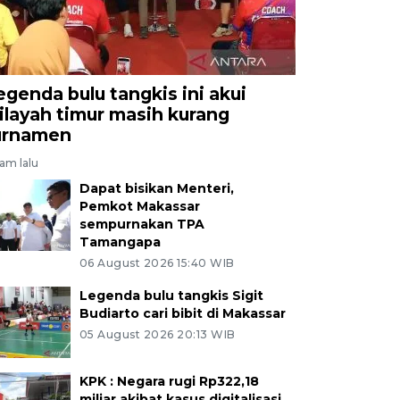
egenda bulu tangkis ini akui
ilayah timur masih kurang
urnamen
jam lalu
Dapat bisikan Menteri,
Pemkot Makassar
sempurnakan TPA
Tamangapa
06 August 2026 15:40 WIB
Legenda bulu tangkis Sigit
Budiarto cari bibit di Makassar
05 August 2026 20:13 WIB
KPK : Negara rugi Rp322,18
miliar akibat kasus digitalisasi