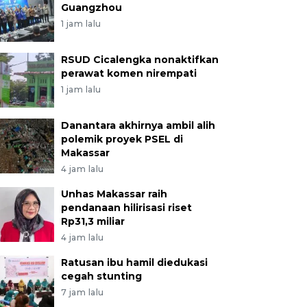
Guangzhou
1 jam lalu
RSUD Cicalengka nonaktifkan
perawat komen nirempati
1 jam lalu
Danantara akhirnya ambil alih
polemik proyek PSEL di
Makassar
4 jam lalu
Unhas Makassar raih
pendanaan hilirisasi riset
Rp31,3 miliar
4 jam lalu
Ratusan ibu hamil diedukasi
cegah stunting
7 jam lalu