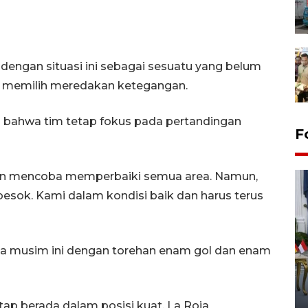
dengan situasi ini sebagai sesuatu yang belum
ni memilih meredakan ketegangan.
n bahwa tim tetap fokus pada pertandingan
F
 akan mencoba memperbaiki semua area. Namun,
besok. Kami dalam kondisi baik dan harus terus
na musim ini dengan torehan enam gol dan enam
FOTO - Kirab memperingati
HUT ke-80 Raja Keraton
Yogyakarta
ap berada dalam posisi kuat. La Roja