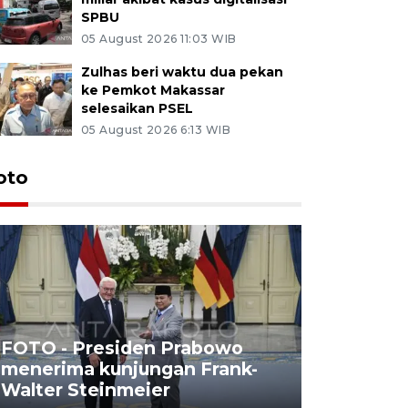
SPBU
05 August 2026 11:03 WIB
Zulhas beri waktu dua pekan
ke Pemkot Makassar
selesaikan PSEL
05 August 2026 6:13 WIB
oto
FOTO - Presiden Prabowo
menerima kunjungan Frank-
FOTO - H
Walter Steinmeier
di Sulbar