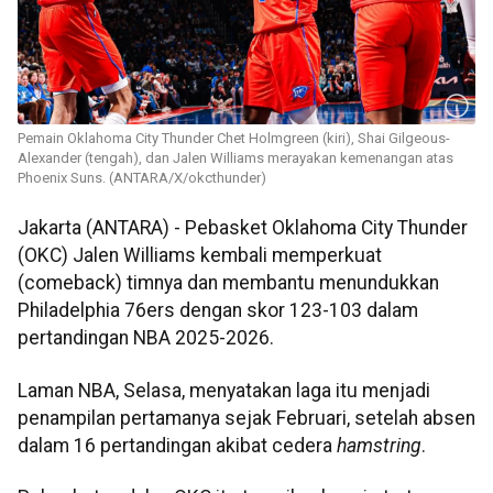
Pemain Oklahoma City Thunder Chet Holmgreen (kiri), Shai Gilgeous-
Alexander (tengah), dan Jalen Williams merayakan kemenangan atas
Phoenix Suns. (ANTARA/X/okcthunder)
Jakarta (ANTARA) - Pebasket Oklahoma City Thunder
(OKC) Jalen Williams kembali memperkuat
(comeback) timnya dan membantu menundukkan
Philadelphia 76ers dengan skor 123-103 dalam
pertandingan NBA 2025-2026.
Laman NBA, Selasa, menyatakan laga itu menjadi
penampilan pertamanya sejak Februari, setelah absen
dalam 16 pertandingan akibat cedera
hamstring
.