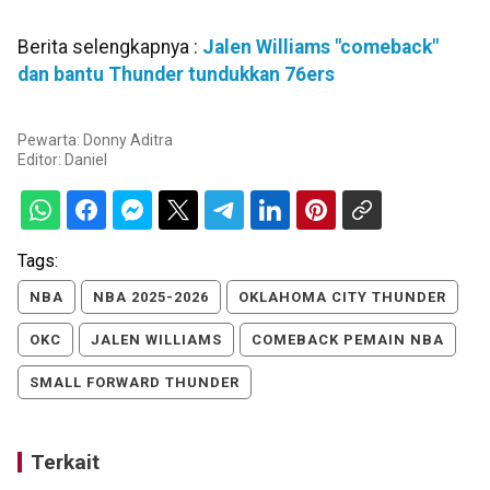
Berita selengkapnya :
Jalen Williams "comeback"
dan bantu Thunder tundukkan 76ers
Pewarta: Donny Aditra
Editor:
Daniel
Tags:
NBA
NBA 2025-2026
OKLAHOMA CITY THUNDER
OKC
JALEN WILLIAMS
COMEBACK PEMAIN NBA
SMALL FORWARD THUNDER
Terkait