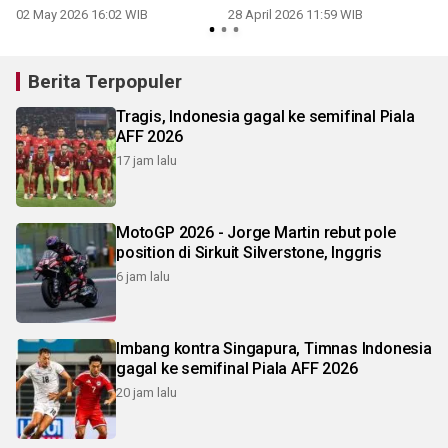
mainkan Gim 7
02 May 2026 16:02 WIB
28 April 2026 11:59 WIB
Berita Terpopuler
Tragis, Indonesia gagal ke semifinal Piala
AFF 2026
17 jam lalu
MotoGP 2026 - Jorge Martin rebut pole
position di Sirkuit Silverstone, Inggris
6 jam lalu
Imbang kontra Singapura, Timnas Indonesia
gagal ke semifinal Piala AFF 2026
20 jam lalu