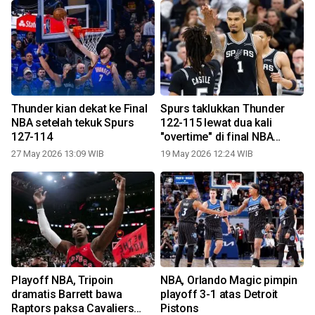
Thunder kian dekat ke Final
Spurs taklukkan Thunder
NBA setelah tekuk Spurs
122-115 lewat dua kali
127-114
"overtime" di final NBA
Wilayah Barat
27 May 2026 13:09 WIB
19 May 2026 12:24 WIB
k
Playoff NBA, Tripoin
NBA, Orlando Magic pimpin
dramatis Barrett bawa
playoff 3-1 atas Detroit
Raptors paksa Cavaliers
Pistons