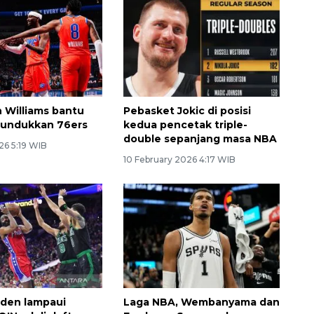
n Williams bantu
Pebasket Jokic di posisi
tundukkan 76ers
kedua pencetak triple-
double sepanjang masa NBA
26 5:19 WIB
10 February 2026 4:17 WIB
den lampaui
Laga NBA, Wembanyama dan