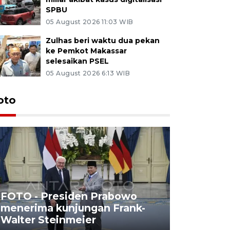
SPBU
05 August 2026 11:03 WIB
Zulhas beri waktu dua pekan
ke Pemkot Makassar
selesaikan PSEL
05 August 2026 6:13 WIB
oto
FOTO - Presiden Prabowo
menerima kunjungan Frank-
FOTO - H
Walter Steinmeier
di Sulbar