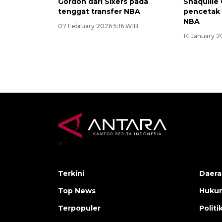
Gordon dari Sixers pada
Shaquille 
tenggat transfer NBA
pencetak 
NBA
07 February 2026 5:16 WIB
14 January 2
>
Terkini
Daera
Top News
Huku
Terpopuler
Politi