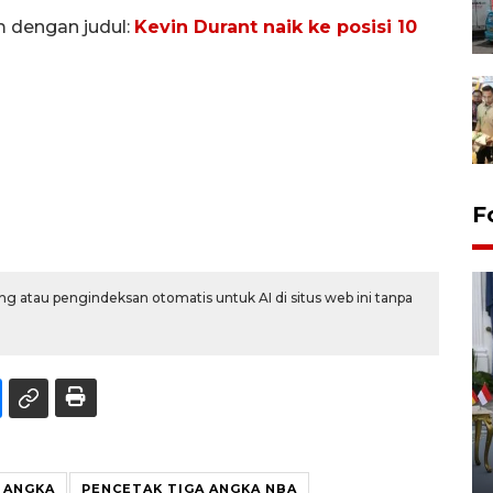
m dengan judul:
Kevin Durant naik ke posisi 10
F
g atau pengindeksan otomatis untuk AI di situs web ini tanpa
FOTO - Kirab memperingati
HUT ke-80 Raja Keraton
Yogyakarta
 ANGKA
PENCETAK TIGA ANGKA NBA