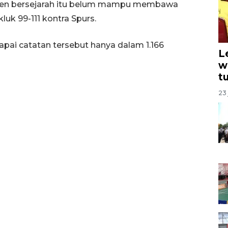
men bersejarah itu belum mampu membawa
uk 99-111 kontra Spurs.
pai catatan tersebut hanya dalam 1.166
L
w
t
23 