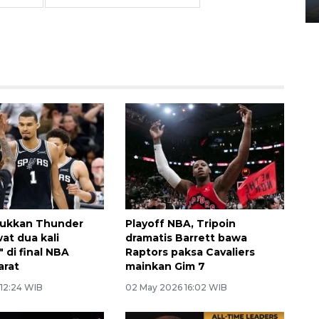
02 April 2026 12:51 WIB
lukkan Thunder
Playoff NBA, Tripoin
wat dua kali
dramatis Barrett bawa
 di final NBA
Raptors paksa Cavaliers
arat
mainkan Gim 7
 12:24 WIB
02 May 2026 16:02 WIB