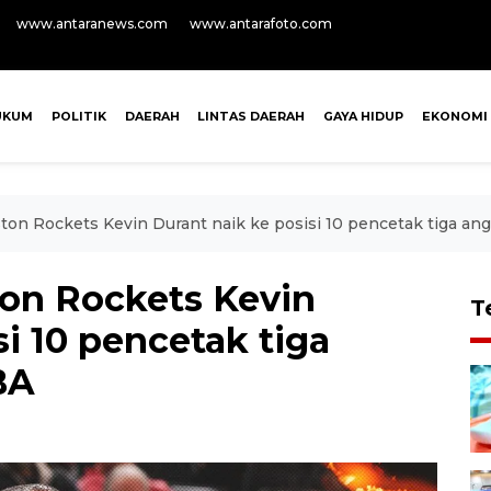
www.antaranews.com
www.antarafoto.com
UKUM
POLITIK
DAERAH
LINTAS DAERAH
GAYA HIDUP
EKONOMI
on Rockets Kevin Durant naik ke posisi 10 pencetak tiga an
on Rockets Kevin
T
si 10 pencetak tiga
BA