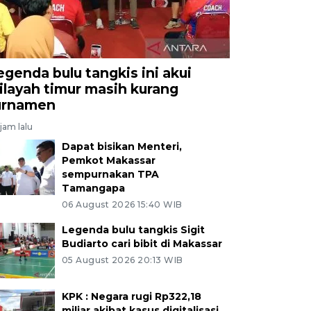
egenda bulu tangkis ini akui
ilayah timur masih kurang
urnamen
jam lalu
Dapat bisikan Menteri,
Pemkot Makassar
sempurnakan TPA
Tamangapa
06 August 2026 15:40 WIB
Legenda bulu tangkis Sigit
Budiarto cari bibit di Makassar
05 August 2026 20:13 WIB
KPK : Negara rugi Rp322,18
miliar akibat kasus digitalisasi