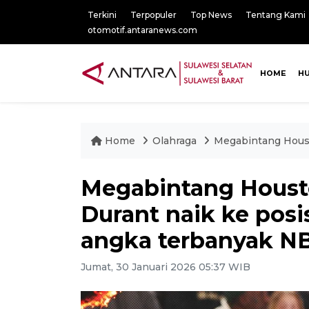
Terkini
Terpopuler
Top News
Tentang Kami
otomotif.antaranews.com
HOME
H
Home
Olahraga
Megabintang Houst
Megabintang Houst
Durant naik ke posi
angka terbanyak N
Jumat, 30 Januari 2026 05:37 WIB