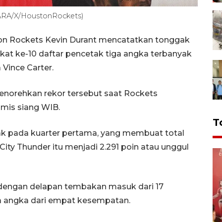
ARA/X/HoustonRockets)
on Rockets Kevin Durant mencatatkan tonggak
gkat ke-10 daftar pencetak tiga angka terbanyak
Vince Carter.
norehkan rekor tersebut saat Rockets
mis siang WIB.
T
tak pada kuarter pertama, yang membuat total
ity Thunder itu menjadi 2.291 poin atau unggul
 dengan delapan tembakan masuk dari 17
a angka dari empat kesempatan.