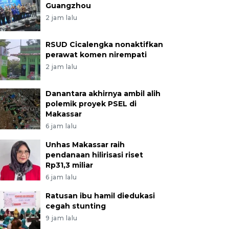
Guangzhou
2 jam lalu
RSUD Cicalengka nonaktifkan
perawat komen nirempati
2 jam lalu
Danantara akhirnya ambil alih
polemik proyek PSEL di
Makassar
6 jam lalu
Unhas Makassar raih
pendanaan hilirisasi riset
Rp31,3 miliar
6 jam lalu
Ratusan ibu hamil diedukasi
cegah stunting
9 jam lalu