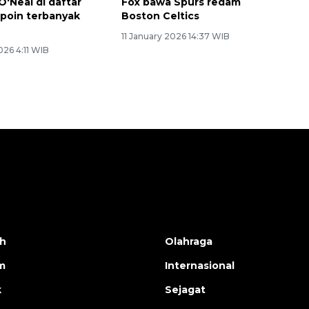
O'Neal di daftar
Fox bawa Spurs redam
poin terbanyak
Boston Celtics
11 January 2026 14:37 WIB
026 4:11 WIB
h
Olahraga
m
Internasional
k
Sejagat