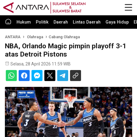
Hukum
Politik
Daerah
Lintas Daerah
Gaya Hidup
E
ANTARA
Olahraga
Cabang Olahraga
NBA, Orlando Magic pimpin playoff 3-1
atas Detroit Pistons
Selasa, 28 April 2026 11:59 WIB