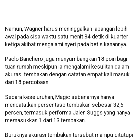
Namun, Wagner harus meninggalkan lapangan lebih
awal pada sisa waktu satu menit 34 detik di kuarter
ketiga akibat mengalami nyeri pada betis kanannya.
Paolo Banchero juga menyumbangkan 18 poin bagi
tuan rumah meskipun ia mengalami kesulitan dalam
akurasi tembakan dengan catatan empat kali masuk
dari 18 percobaan.
Secara keseluruhan, Magic sebenarnya hanya
mencatatkan persentase tembakan sebesar 32,6
persen, termasuk performa Jalen Suggs yang hanya
memasukkan 1 dari 13 tembakan.
Buruknya akurasi tembakan tersebut mampu ditutupi