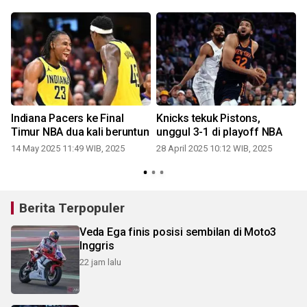
Indiana Pacers ke Final
Knicks tekuk Pistons,
Timur NBA dua kali beruntun
unggul 3-1 di playoff NBA
14 May 2025 11:49 WIB, 2025
28 April 2025 10:12 WIB, 2025
Berita Terpopuler
Veda Ega finis posisi sembilan di Moto3
Inggris
22 jam lalu