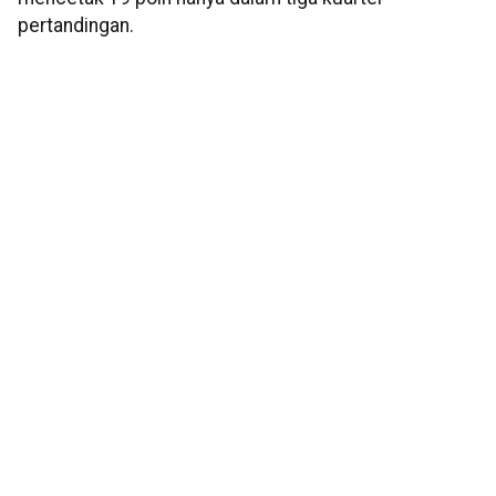
pertandingan.