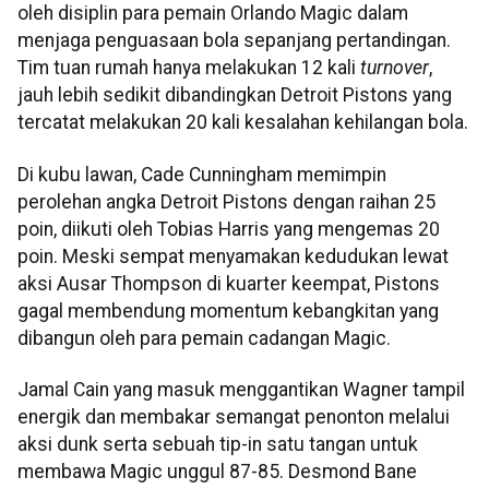
oleh disiplin para pemain Orlando Magic dalam
menjaga penguasaan bola sepanjang pertandingan.
Tim tuan rumah hanya melakukan 12 kali
turnover
,
jauh lebih sedikit dibandingkan Detroit Pistons yang
tercatat melakukan 20 kali kesalahan kehilangan bola.
Di kubu lawan, Cade Cunningham memimpin
perolehan angka Detroit Pistons dengan raihan 25
poin, diikuti oleh Tobias Harris yang mengemas 20
poin. Meski sempat menyamakan kedudukan lewat
aksi Ausar Thompson di kuarter keempat, Pistons
gagal membendung momentum kebangkitan yang
dibangun oleh para pemain cadangan Magic.
Jamal Cain yang masuk menggantikan Wagner tampil
energik dan membakar semangat penonton melalui
aksi dunk serta sebuah tip-in satu tangan untuk
membawa Magic unggul 87-85. Desmond Bane