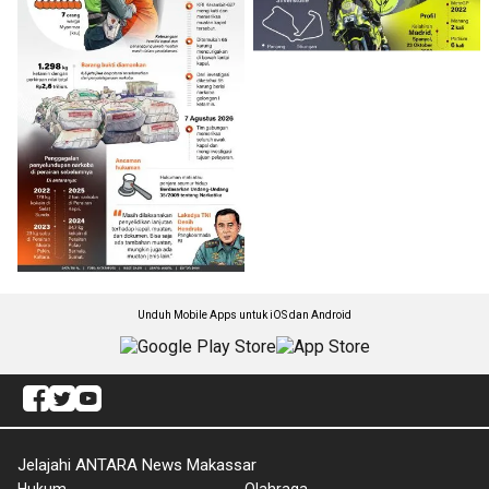
Unduh Mobile Apps untuk iOS dan Android
Jelajahi ANTARA News Makassar
Hukum
Olahraga