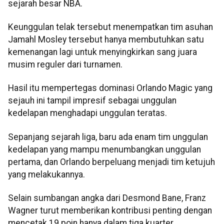
sejarah besar NBA.
Keunggulan telak tersebut menempatkan tim asuhan
Jamahl Mosley tersebut hanya membutuhkan satu
kemenangan lagi untuk menyingkirkan sang juara
musim reguler dari turnamen.
Hasil itu mempertegas dominasi Orlando Magic yang
sejauh ini tampil impresif sebagai unggulan
kedelapan menghadapi unggulan teratas.
Sepanjang sejarah liga, baru ada enam tim unggulan
kedelapan yang mampu menumbangkan unggulan
pertama, dan Orlando berpeluang menjadi tim ketujuh
yang melakukannya.
Selain sumbangan angka dari Desmond Bane, Franz
Wagner turut memberikan kontribusi penting dengan
mencetak 19 poin hanya dalam tiga kuarter