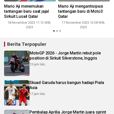
i
Mario Aji menemukan
Mario Aji mengantisipasi
tantangan baru saat jajal
tantangan baru di Moto3
Sirkuit Lusail Qatar
Qatar
18 November 2023 11:12 WIB,
17 November 2023 13:28 WIB,
2023
2023
Berita Terpopuler
MotoGP 2026 - Jorge Martin rebut pole
position di Sirkuit Silverstone, Inggris
13 jam lalu
Skuad Garuda harus bangun hadapi Piala
Asia
17 jam lalu
Pembalap Aprilia Jorge Martin juara sprint