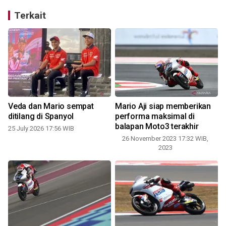
Terkait
Veda dan Mario sempat
Mario Aji siap memberikan
ditilang di Spanyol
performa maksimal di
balapan Moto3 terakhir
3
25 July 2026 17:56 WIB
26 November 2023 17:32 WIB,
2023