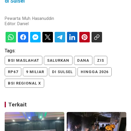
di Sulsel
Pewarta: Muh. Hasanuddin
Editor:
Daniel
Tags:
BSI MASLAHAT
SALURKAN
DANA
ZIS
RP67
9 MILIAR
DI SULSEL
HINGGA 2026
BSI REGIONAL X
Terkait