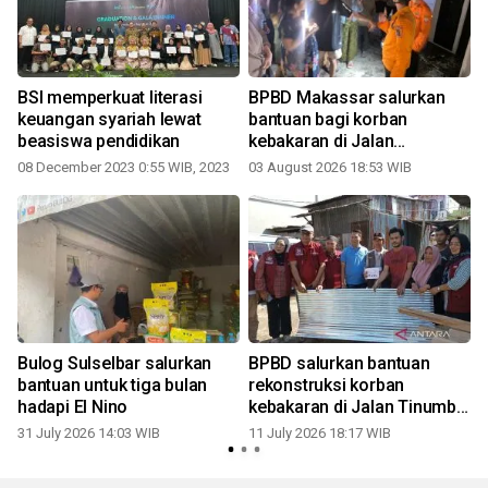
BSI memperkuat literasi
BPBD Makassar salurkan
keuangan syariah lewat
bantuan bagi korban
beasiswa pendidikan
kebakaran di Jalan
Adhyaksa Panakkukang
08 December 2023 0:55 WIB, 2023
03 August 2026 18:53 WIB
0
Bulog Sulselbar salurkan
BPBD salurkan bantuan
bantuan untuk tiga bulan
rekonstruksi korban
hadapi El Nino
kebakaran di Jalan Tinumbu
Makassar
31 July 2026 14:03 WIB
11 July 2026 18:17 WIB