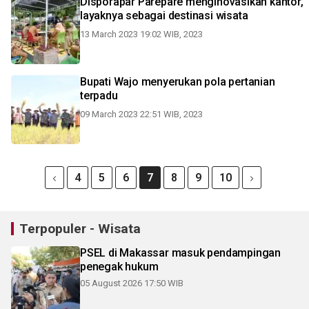
Disporapar Parepare menginovasikan kantor,
layaknya sebagai destinasi wisata
13 March 2023 19:02 WIB, 2023
Bupati Wajo menyerukan pola pertanian
terpadu
09 March 2023 22:51 WIB, 2023
4
5
6
7
8
9
10
Terpopuler - Wisata
PSEL di Makassar masuk pendampingan
penegak hukum
05 August 2026 17:50 WIB