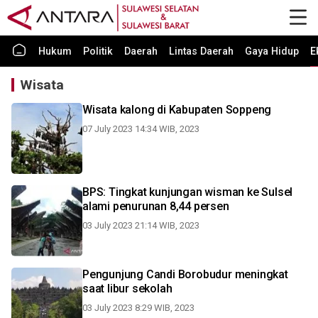
Hukum
Politik
Daerah
Lintas Daerah
Gaya Hidup
E
Wisata
Wisata kalong di Kabupaten Soppeng
07 July 2023 14:34 WIB, 2023
BPS: Tingkat kunjungan wisman ke Sulsel
alami penurunan 8,44 persen
03 July 2023 21:14 WIB, 2023
Pengunjung Candi Borobudur meningkat
saat libur sekolah
03 July 2023 8:29 WIB, 2023