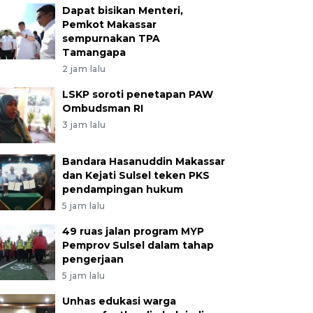
Dapat bisikan Menteri,
Pemkot Makassar
sempurnakan TPA
Tamangapa
2 jam lalu
LSKP soroti penetapan PAW
Ombudsman RI
3 jam lalu
Bandara Hasanuddin Makassar
dan Kejati Sulsel teken PKS
pendampingan hukum
5 jam lalu
49 ruas jalan program MYP
Pemprov Sulsel dalam tahap
pengerjaan
5 jam lalu
Unhas edukasi warga