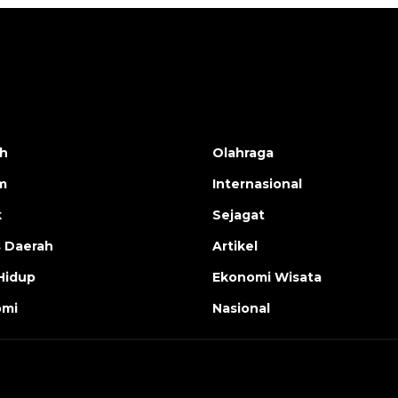
h
Olahraga
m
Internasional
k
Sejagat
s Daerah
Artikel
Hidup
Ekonomi Wisata
omi
Nasional