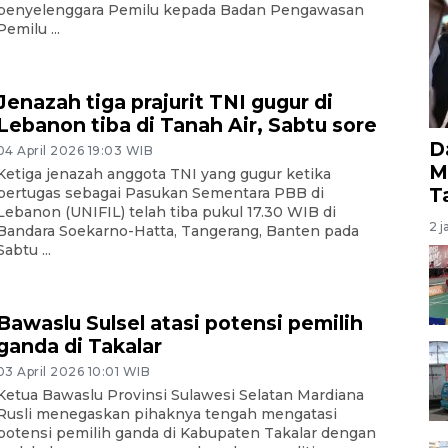
penyelenggara Pemilu kepada Badan Pengawasan
Pemilu ...
Jenazah tiga prajurit TNI gugur di
Lebanon tiba di Tanah Air, Sabtu sore
D
04 April 2026 19:03 WIB
M
Ketiga jenazah anggota TNI yang gugur ketika
T
bertugas sebagai Pasukan Sementara PBB di
Lebanon (UNIFIL) telah tiba pukul 17.30 WIB di
2 j
Bandara Soekarno-Hatta, Tangerang, Banten pada
Sabtu ...
Bawaslu Sulsel atasi potensi pemilih
ganda di Takalar
03 April 2026 10:01 WIB
Ketua Bawaslu Provinsi Sulawesi Selatan Mardiana
Rusli menegaskan pihaknya tengah mengatasi
potensi pemilih ganda di Kabupaten Takalar dengan