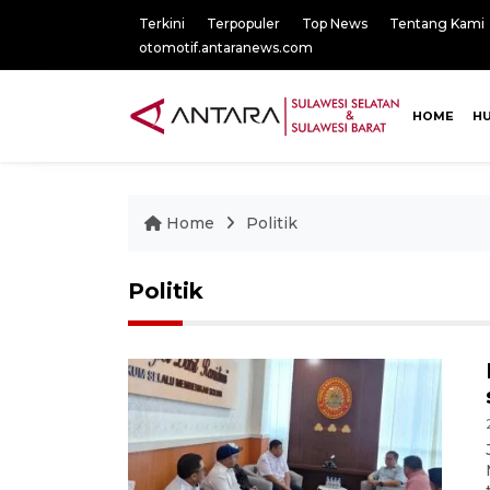
Terkini
Terpopuler
Top News
Tentang Kami
otomotif.antaranews.com
HOME
H
Home
Politik
Politik