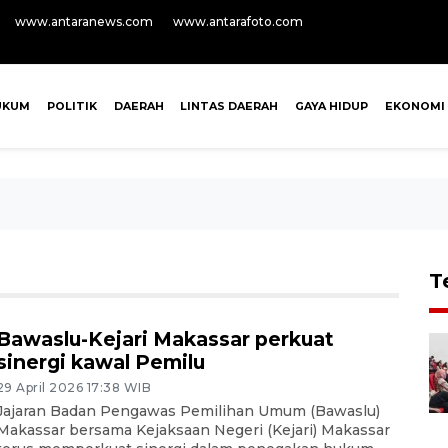
www.antaranews.com
www.antarafoto.com
UKUM
POLITIK
DAERAH
LINTAS DAERAH
GAYA HIDUP
EKONOMI
T
Bawaslu-Kejari Makassar perkuat
sinergi kawal Pemilu
29 April 2026 17:38 WIB
Jajaran Badan Pengawas Pemilihan Umum (Bawaslu)
Makassar bersama Kejaksaan Negeri (Kejari) Makassar