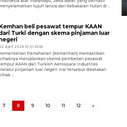
Yogyakarta
Indonesia asal Indramayu, Jawa Barat, yang berhasil
menyelamatkan tujuh lansia dari kebakaran hutan di ...
02 April 2026 12:51 WIB
Kemhan beli pesawat tempur KAAN
dari Turki dengan skema pinjaman luar
negeri
02 April 2026 10:01 WIB
Kementerian Pertahanan (Kemenhan) memastikan
pihaknya menjalankan skema pembelian pesawat
tempur KAAN dari Turkish Aerospace Industries
melalui pinjaman luar negeri. Hal tersebut dikatakan
pihak ...
7
8
9
10
11
12
»