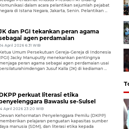
Komunikasi dalam acara pelantikan sejumlah pejabat
negara di Istana Negara, Jakarta, Senin. Pelantikan ...
JK dan PGI tekankan peran agama
sebagai agen perdamaian
24 April 2026 6:31 WIB
Ketua Umum Persekutuan Gereja-Gereja di Indonesia
(PGI) Jacky Manuputty menekankan pentingnya
menjaga peran agama sebagai agen perdamaian usai
bersilaturahimdengan Jusuf Kalla (JK) di kediaman ...
T
DKPP perkuat literasi etika
penyelenggara Bawaslu se-Sulsel
14 April 2026 23:20 WIB
Dewan Kehormatan Penyelenggara Pemilu (DKPP)
memberikan pelajaran penguatan kapasitas sumber
daya manusia (SDM), dan literasi etika kepada