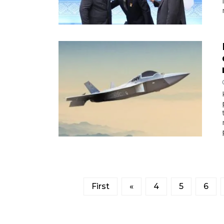
First
«
4
5
6