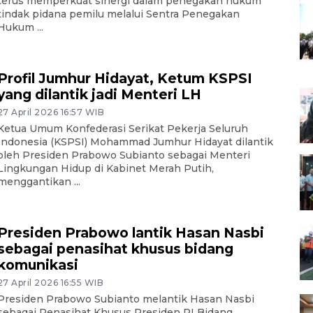
terus memperkuat sinergi dalam penegakan hukum
tindak pidana pemilu melalui Sentra Penegakan
Hukum ...
Profil Jumhur Hidayat, Ketum KSPSI
yang dilantik jadi Menteri LH
27 April 2026 16:57 WIB
Ketua Umum Konfederasi Serikat Pekerja Seluruh
Indonesia (KSPSI) Mohammad Jumhur Hidayat dilantik
oleh Presiden Prabowo Subianto sebagai Menteri
Lingkungan Hidup di Kabinet Merah Putih,
menggantikan ...
Presiden Prabowo lantik Hasan Nasbi
sebagai penasihat khusus bidang
komunikasi
27 April 2026 16:55 WIB
Presiden Prabowo Subianto melantik Hasan Nasbi
sebagai Penasihat Khusus Presiden RI Bidang