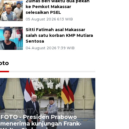
Zulhas beri waktu dua pekan
ke Pemkot Makassar
selesaikan PSEL
05 August 2026 6:13 WIB
Sitti Fatimah asal Makassar
salah satu korban KMP Mutiara
Sentosa
04 August 2026 7:39 WIB
oto
FOTO - Presiden Prabowo
menerima kunjungan Frank-
FOTO - H