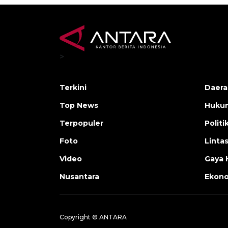
>
Terkini
Daera
Top News
Huku
Terpopuler
Politi
Foto
Linta
Video
Gaya 
Nusantara
Ekon
Copyright © ANTARA