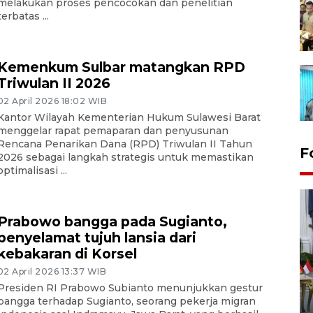
melakukan proses pencocokan dan penelitian
terbatas ...
Kemenkum Sulbar matangkan RPD
Triwulan II 2026
02 April 2026 18:02 WIB
Kantor Wilayah Kementerian Hukum Sulawesi Barat
menggelar rapat pemaparan dan penyusunan
Rencana Penarikan Dana (RPD) Triwulan II Tahun
F
2026 sebagai langkah strategis untuk memastikan
optimalisasi ...
Prabowo bangga pada Sugianto,
penyelamat tujuh lansia dari
kebakaran di Korsel
02 April 2026 13:37 WIB
FOTO - Kirab memperingati
Presiden RI Prabowo Subianto menunjukkan gestur
HUT ke-80 Raja Keraton
bangga terhadap Sugianto, seorang pekerja migran