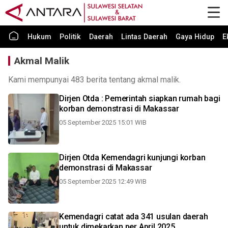
Hukum
Politik
Daerah
Lintas Daerah
Gaya Hidup
E
Akmal Malik
Kami mempunyai 483 berita tentang akmal malik.
Dirjen Otda : Pemerintah siapkan rumah bagi
korban demonstrasi di Makassar
05 September 2025 15:01 WIB
Dirjen Otda Kemendagri kunjungi korban
demonstrasi di Makassar
05 September 2025 12:49 WIB
Kemendagri catat ada 341 usulan daerah
untuk dimekarkan per April 2025