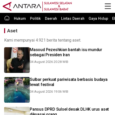
Hukum
Politik
Daerah
Lintas Daerah
Gaya Hidup
E
Aset
Kami mempunyai 4.921 berita tentang aset.
Masoud Pezeshkian bantah isu mundur
sebagai Presiden Iran
04 August 2026 20:28 WIB
Sulbar perkuat pariwisata berbasis budaya
lewat festival
04 August 2026 19:06 WIB
Pansus DPRD Sulsel desak DLHK urus aset
dikuasai orang