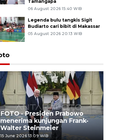
Tamangapa
06 August 2026 15:40 WIB
Legenda bulu tangkis Sigit
Budiarto cari bibit di Makassar
05 August 2026 20:13 WIB
oto
FOTO - Presiden Prabowo
menerima kunjungan Frank-
FOTO - H
Walter Steinmeier
di Sulbar
15 June 2026 13:09 WIB
11 June 2026 1