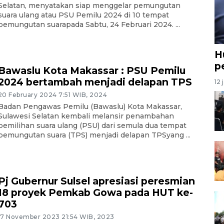
Selatan, menyatakan siap menggelar pemungutan
suara ulang atau PSU Pemilu 2024 di 10 tempat
pemungutan suarapada Sabtu, 24 Februari 2024. ...
H
p
Bawaslu Kota Makassar : PSU Pemilu
2024 bertambah menjadi delapan TPS
12 
20 February 2024 7:51 WIB, 2024
Badan Pengawas Pemilu (Bawaslu) Kota Makassar,
Sulawesi Selatan kembali melansir penambahan
pemilihan suara ulang (PSU) dari semula dua tempat
pemungutan suara (TPS) menjadi delapan TPSyang ...
Pj Gubernur Sulsel apresiasi peresmian
18 proyek Pemkab Gowa pada HUT ke-
703
17 November 2023 21:54 WIB, 2023