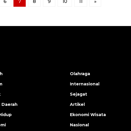
6
7
8
9
10
11
»
h
Olahraga
m
Internasional
k
Sejagat
s Daerah
Artikel
Hidup
Ekonomi Wisata
omi
Nasional