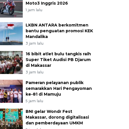
Moto3 Inggris 2026
1 jam lalu
LKBN ANTARA berkomitmen
bantu penguatan promosi KEK
Mandalika
3 jam lalu
16 bibit atlet bulu tangkis raih
Super Tiket Audisi PB Djarum
di Makassar
3 jam lalu
Pameran pelayanan publik
semarakkan Hari Pengayoman
ke-81 di Mamuju
5 jam lalu
BNI gelar Wondr Fest
Makassar, dorong digitalisasi
dan pemberdayaan UMKM