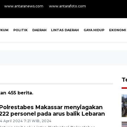
www.antaranews.com
www.antarafoto.com
UKUM
POLITIK
DAERAH
LINTAS DAERAH
GAYA HIDUP
EKONOMI
T
n 455 berita.
Polrestabes Makassar menyiagakan
222 personel pada arus balik Lebaran
14 April 2024 7:21 WIB, 2024