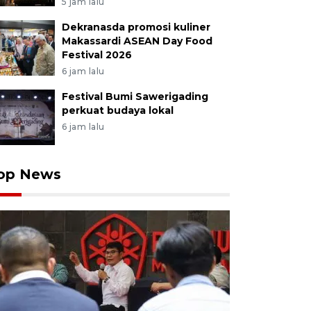
5 jam lalu
Dekranasda promosi kuliner
Makassardi ASEAN Day Food
Festival 2026
6 jam lalu
Festival Bumi Sawerigading
perkuat budaya lokal
6 jam lalu
op News