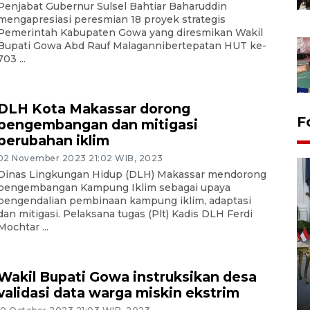
Penjabat Gubernur Sulsel Bahtiar Baharuddin
mengapresiasi peresmian 18 proyek strategis
Pemerintah Kabupaten Gowa yang diresmikan Wakil
Bupati Gowa Abd Rauf Malagannibertepatan HUT ke-
703 ...
DLH Kota Makassar dorong
F
pengembangan dan mitigasi
perubahan iklim
02 November 2023 21:02 WIB, 2023
Dinas Lingkungan Hidup (DLH) Makassar mendorong
pengembangan Kampung Iklim sebagai upaya
pengendalian pembinaan kampung iklim, adaptasi
dan mitigasi. Pelaksana tugas (Plt) Kadis DLH Ferdi
Mochtar ...
FOTO - Kirab memperingati
HUT ke-80 Raja Keraton
Wakil Bupati Gowa instruksikan desa
Yogyakarta
validasi data warga miskin ekstrim
02 April 2026 12:51 WIB