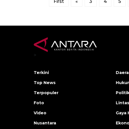
First
«
3
4
5
>
Terkini
Daera
Top News
Huku
Terpopuler
Politi
Foto
Linta
Video
Gaya 
Nusantara
Ekon