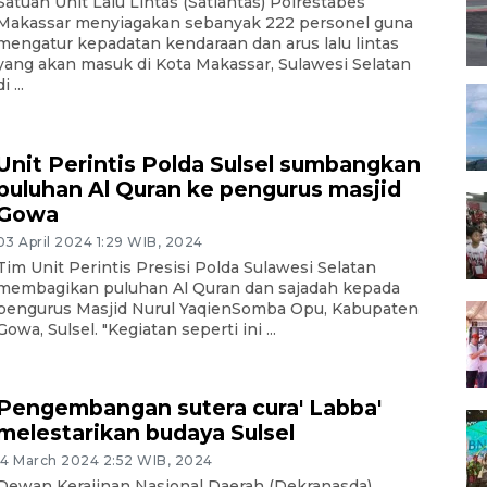
Satuan Unit Lalu Lintas (Satlantas) Polrestabes
Makassar menyiagakan sebanyak 222 personel guna
mengatur kepadatan kendaraan dan arus lalu lintas
yang akan masuk di Kota Makassar, Sulawesi Selatan
i ...
Unit Perintis Polda Sulsel sumbangkan
puluhan Al Quran ke pengurus masjid
Gowa
03 April 2024 1:29 WIB, 2024
Tim Unit Perintis Presisi Polda Sulawesi Selatan
membagikan puluhan Al Quran dan sajadah kepada
pengurus Masjid Nurul YaqienSomba Opu, Kabupaten
Gowa, Sulsel. "Kegiatan seperti ini ...
Pengembangan sutera cura' Labba'
melestarikan budaya Sulsel
14 March 2024 2:52 WIB, 2024
Dewan Kerajinan Nasional Daerah (Dekranasda)