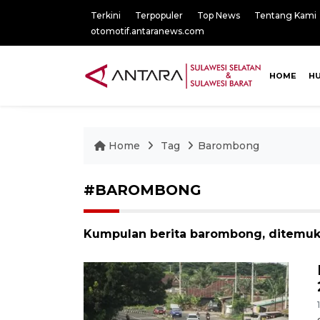
Terkini
Terpopuler
Top News
Tentang Kami
otomotif.antaranews.com
HOME
H
Home
Tag
Barombong
#BAROMBONG
Kumpulan berita barombong, ditemuka