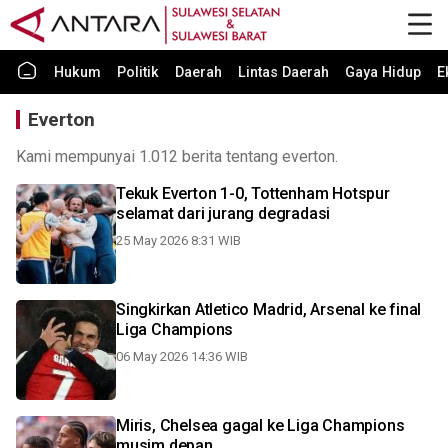
Hukum
Politik
Daerah
Lintas Daerah
Gaya Hidup
E
Everton
Kami mempunyai 1.012 berita tentang everton.
Tekuk Everton 1-0, Tottenham Hotspur
selamat dari jurang degradasi
25 May 2026 8:31 WIB
Singkirkan Atletico Madrid, Arsenal ke final
Liga Champions
06 May 2026 14:36 WIB
Miris, Chelsea gagal ke Liga Champions
musim depan