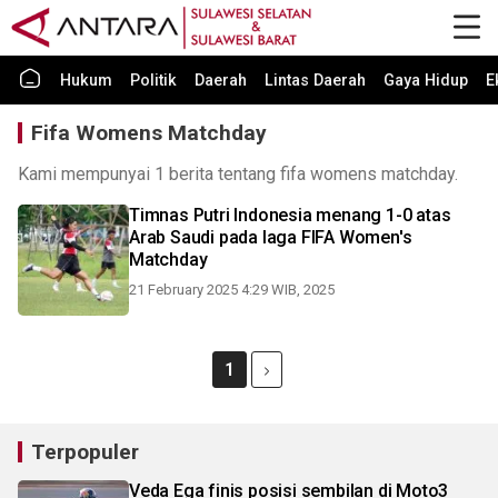
Hukum
Politik
Daerah
Lintas Daerah
Gaya Hidup
E
Fifa Womens Matchday
Kami mempunyai 1 berita tentang fifa womens matchday.
Timnas Putri Indonesia menang 1-0 atas
Arab Saudi pada laga FIFA Women's
Matchday
21 February 2025 4:29 WIB, 2025
1
Terpopuler
Veda Ega finis posisi sembilan di Moto3