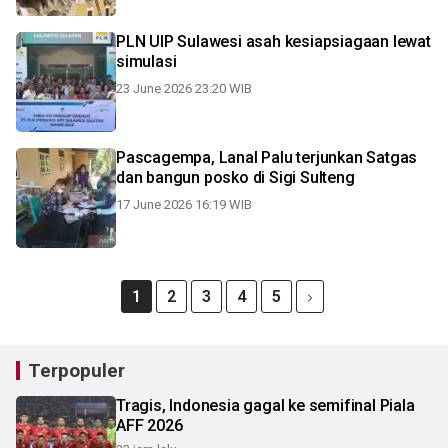
PLN UIP Sulawesi asah kesiapsiagaan lewat
simulasi
23 June 2026 23:20 WIB
Pascagempa, Lanal Palu terjunkan Satgas
dan bangun posko di Sigi Sulteng
17 June 2026 16:19 WIB
1
2
3
4
5
Terpopuler
Tragis, Indonesia gagal ke semifinal Piala
AFF 2026