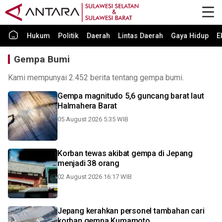
Hukum
Politik
Daerah
Lintas Daerah
Gaya Hidup
E
Gempa Bumi
Kami mempunyai 2.452 berita tentang gempa bumi.
Gempa magnitudo 5,6 guncang barat laut
Halmahera Barat
05 August 2026 5:35 WIB
Korban tewas akibat gempa di Jepang
menjadi 38 orang
02 August 2026 16:17 WIB
Jepang kerahkan personel tambahan cari
korban gempa Kumamoto