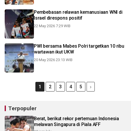
Pembebasan relawan kemanusiaan WNI di
Israel direspons positif
22 May 2026 7:29 WIB
PWI bersama Mabes Polri targetkan 10 ribu
wartawan ikut UKW
20 May 2026 23:13 WIB
1
2
3
4
5
Terpopuler
Berat, berikut rekor pertemuan Indonesia
melawan Singapura di Piala AFF