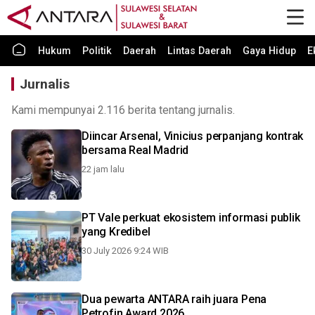
Hukum
Politik
Daerah
Lintas Daerah
Gaya Hidup
E
Jurnalis
Kami mempunyai 2.116 berita tentang jurnalis.
Diincar Arsenal, Vinicius perpanjang kontrak
bersama Real Madrid
22 jam lalu
PT Vale perkuat ekosistem informasi publik
yang Kredibel
30 July 2026 9:24 WIB
Dua pewarta ANTARA raih juara Pena
Petrofin Award 2026