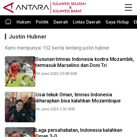
Hukum
Politik
Daerah
Lintas Daerah
Gaya Hidup
E
Justin Hubner
Kami mempunyai 152 berita tentang justin hubner.
Susunan timnas Indonesia kontra Mozambik,
termasuk Marselino dan Doni Tri
09 June 2026 20:08 WIB
Usai tekuk Oman, timnas Indonesia
diharapkan bisa kalahkan Mozambique
06 June 2026 5:53 WIB
Laga persahabatan, Indonesia kalahkan
Oman 3-0