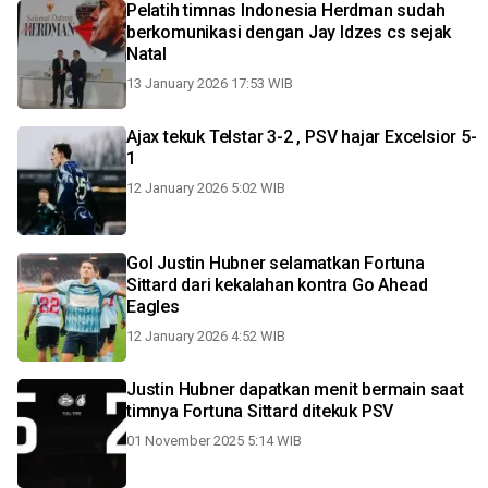
Pelatih timnas Indonesia Herdman sudah
berkomunikasi dengan Jay Idzes cs sejak
Natal
13 January 2026 17:53 WIB
Ajax tekuk Telstar 3-2 , PSV hajar Excelsior 5-
1
12 January 2026 5:02 WIB
Gol Justin Hubner selamatkan Fortuna
Sittard dari kekalahan kontra Go Ahead
Eagles
12 January 2026 4:52 WIB
Justin Hubner dapatkan menit bermain saat
timnya Fortuna Sittard ditekuk PSV
01 November 2025 5:14 WIB