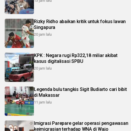
13 jam lalu
Rizky Ridho abaikan kritik untuk fokus lawan
Singapura
20 jam lalu
KPK : Negara rugi Rp322,18 miliar akibat
kasus digitalisasi SPBU
20 jam lalu
Legenda bulu tangkis Sigit Budiarto cari bibit
di Makassar
11 jam lalu
Imigrasi Parepare gelar operasi pengawasan
keimigrasian terhadap WNA di Wajo