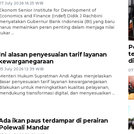
27 July 2026 16:25 WIB
Ekonom Senior Institute for Development of
Economics and Finance (Indef) Didik J Rachbini
menyatakan Gubernur Bank Indonesia (BI) yang baru
harus memainkan peran penting dalam menjaga nilai
tukar ...
P
t
Ini alasan penyesuaian tarif layanan
d
kewarganegaraan
25 July 2026 12:39 WIB
07
Menteri Hukum Supratman Andi Agtas menjelaskan
dasar penyesuaian tarif layanan kewarganegaraan
dilakukan untuk meningkatkan kualitas pelayanan,
mendukung transformasi digital, dan menyesuaikan ...
Ada ikan paus terdampar di perairan
Polewali Mandar