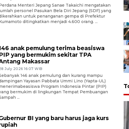
Perdana Menteri Jepang Sanae Takaichi mengatakan
jumlah personel Pasukan Bela Diri Jepang (SDF) yang
dikerahkan untuk penanganan gempa di Prefektur
Kumamoto ditingkatkan menjadi 4.600 orang. ...
146 anak pemulung terima beasiswa
PIP yang bermukim sekitar TPA
Antang Makassar
28 July 2026 16:07 WIB
Sebanyak 146 anak pemulung dan kurang mampu
dampingan Yayasan Pabbata Ummi Lino (Yapta-UL)
T
menerimabeasiswa Program Indonesia Pintar (PIP)
yang bermukim di lingkungan Tempat Pembuangan
Sampah ...
Gubernur BI yang baru harus jaga kurs
rupiah