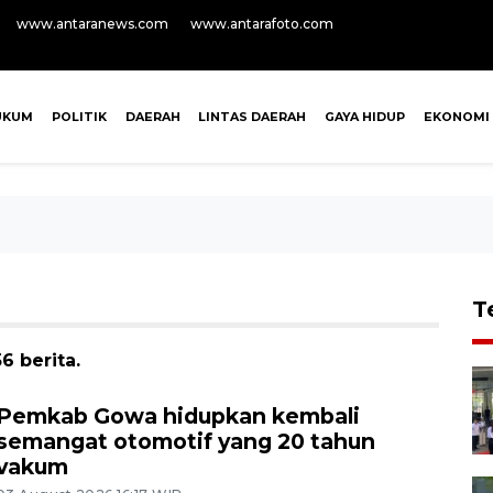
www.antaranews.com
www.antarafoto.com
UKUM
POLITIK
DAERAH
LINTAS DAERAH
GAYA HIDUP
EKONOMI
T
6 berita.
Pemkab Gowa hidupkan kembali
semangat otomotif yang 20 tahun
vakum