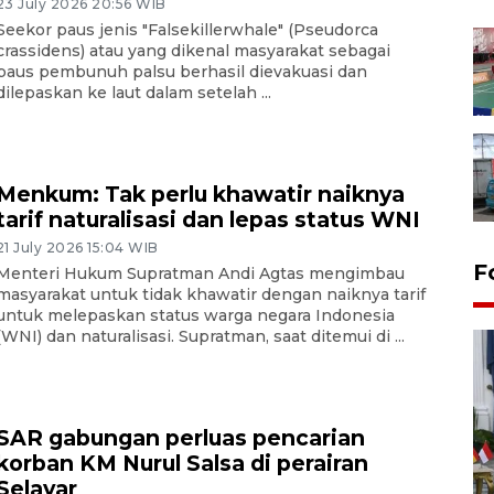
23 July 2026 20:56 WIB
Seekor paus jenis "Falsekillerwhale" (Pseudorca
crassidens) atau yang dikenal masyarakat sebagai
paus pembunuh palsu berhasil dievakuasi dan
dilepaskan ke laut dalam setelah ...
Menkum: Tak perlu khawatir naiknya
tarif naturalisasi dan lepas status WNI
21 July 2026 15:04 WIB
F
Menteri Hukum Supratman Andi Agtas mengimbau
masyarakat untuk tidak khawatir dengan naiknya tarif
untuk melepaskan status warga negara Indonesia
(WNI) dan naturalisasi. Supratman, saat ditemui di ...
SAR gabungan perluas pencarian
korban KM Nurul Salsa di perairan
FOTO - Kirab memperingati
Selayar