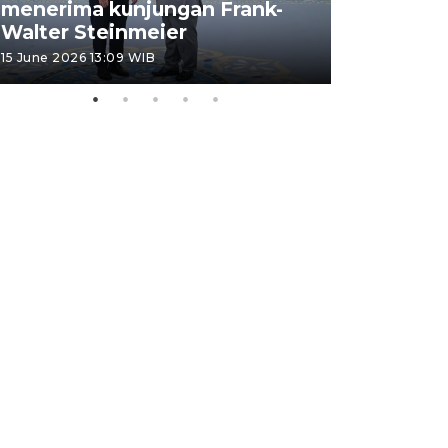
menerima kunjungan Frank-
FOTO - H
Walter Steinmeier
di Sulbar
15 June 2026 13:09 WIB
11 June 2026 1