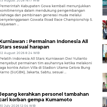
03 August 2026 16:17 WIB
Pemerintah Kabupaten Gowa kembali menunjukkan
komitmennya dalam mendukung pengembangan
olahraga dan pembinaan generasi muda melalui
penyelenggaraan Gowata Road Race Championship 5.
Kejuaraan ...
Kurniawan : Permainan Indonesia All
Stars sesuai harapan
02 August 2026 8:24 WIB
Pelatih Indonesia All Stars Kurniawan Dwi Yulianto
menyebut permainan tim asuhannya ketika melakoni
laga kontra Aston Villa di Stadion Utama Gelora Bung
Karno (SUGBK), Jakarta, Sabtu, sesuai ...
Jepang kerahkan personel tambahan
cari korban gempa Kumamoto
30 July 2026 12:04 WIB