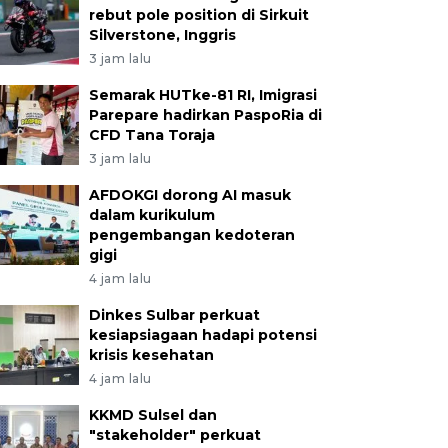
rebut pole position di Sirkuit
Silverstone, Inggris
3 jam lalu
Semarak HUTke-81 RI, Imigrasi
Parepare hadirkan PaspoRia di
CFD Tana Toraja
3 jam lalu
AFDOKGI dorong AI masuk
dalam kurikulum
pengembangan kedoteran
gigi
4 jam lalu
Dinkes Sulbar perkuat
kesiapsiagaan hadapi potensi
krisis kesehatan
4 jam lalu
KKMD Sulsel dan
"stakeholder" perkuat