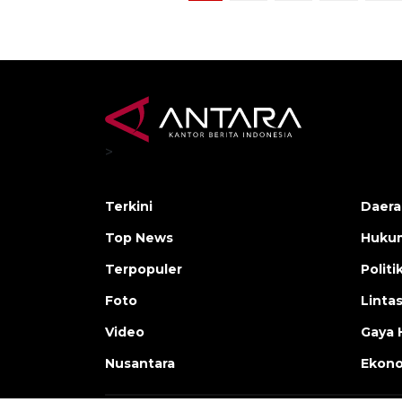
>
Terkini
Daera
Top News
Huku
Terpopuler
Politi
Foto
Linta
Video
Gaya 
Nusantara
Ekon