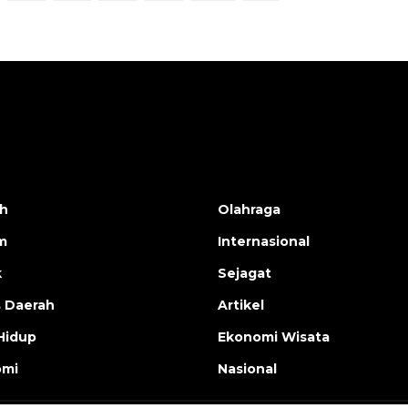
h
Olahraga
m
Internasional
k
Sejagat
s Daerah
Artikel
Hidup
Ekonomi Wisata
omi
Nasional