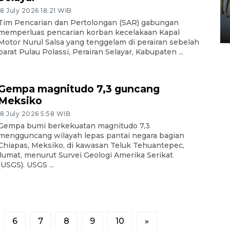
HUT ke-80 Raja Keraton
18 July 2026 18:21 WIB
Yogyakarta
Tim Pencarian dan Pertolongan (SAR) gabungan
02 April 2026 12:51 WIB
memperluas pencarian korban kecelakaan Kapal
Motor Nurul Salsa yang tenggelam di perairan sebelah
barat Pulau Polassi, Perairan Selayar, Kabupaten ...
Gempa magnitudo 7,3 guncang
Meksiko
18 July 2026 5:58 WIB
Gempa bumi berkekuatan magnitudo 7,3
mengguncang wilayah lepas pantai negara bagian
Chiapas, Meksiko, di kawasan Teluk Tehuantepec,
Jumat, menurut Survei Geologi Amerika Serikat
(USGS). USGS ...
6
7
8
9
10
»