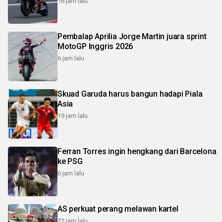
16 jam lalu
Pembalap Aprilia Jorge Martin juara sprint
MotoGP Inggris 2026
6 jam lalu
Skuad Garuda harus bangun hadapi Piala
Asia
19 jam lalu
Ferran Torres ingin hengkang dari Barcelona
ke PSG
6 jam lalu
AS perkuat perang melawan kartel
22 jam lalu