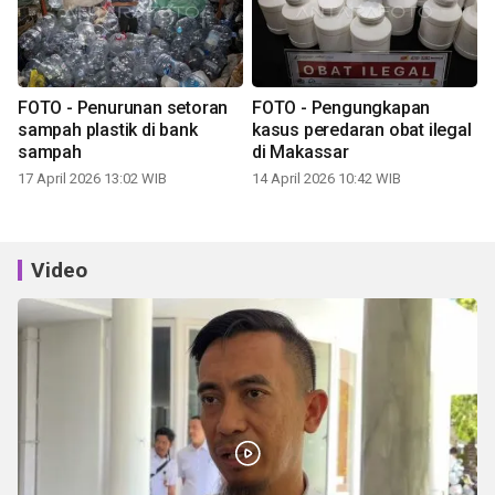
FOTO - Penurunan setoran
FOTO - Pengungkapan
sampah plastik di bank
kasus peredaran obat ilegal
sampah
di Makassar
17 April 2026 13:02 WIB
14 April 2026 10:42 WIB
Video