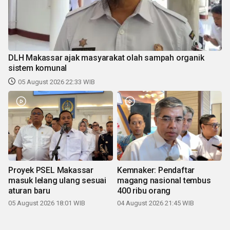
DLH Makassar ajak masyarakat olah sampah organik
sistem komunal
05 August 2026 22:33 WIB
Proyek PSEL Makassar
Kemnaker: Pendaftar
masuk lelang ulang sesuai
magang nasional tembus
aturan baru
400 ribu orang
05 August 2026 18:01 WIB
04 August 2026 21:45 WIB