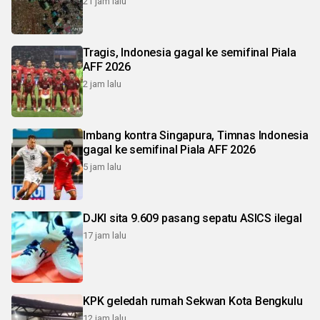
21 jam lalu
Tragis, Indonesia gagal ke semifinal Piala
AFF 2026
2 jam lalu
Imbang kontra Singapura, Timnas Indonesia
gagal ke semifinal Piala AFF 2026
5 jam lalu
DJKI sita 9.609 pasang sepatu ASICS ilegal
17 jam lalu
KPK geledah rumah Sekwan Kota Bengkulu
12 jam lalu