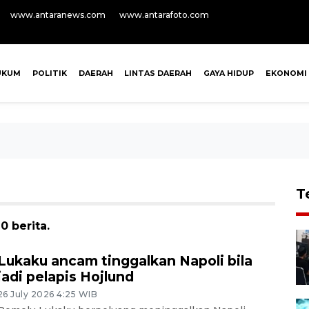
www.antaranews.com
www.antarafoto.com
UKUM
POLITIK
DAERAH
LINTAS DAERAH
GAYA HIDUP
EKONOMI
T
0 berita.
Lukaku ancam tinggalkan Napoli bila
jadi pelapis Hojlund
26 July 2026 4:25 WIB