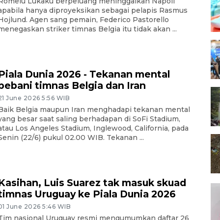
Romelu Lukaku berpeluang meninggalkan Napoli
apabila hanya diproyeksikan sebagai pelapis Rasmus
Hojlund. Agen sang pemain, Federico Pastorello
menegaskan striker timnas Belgia itu tidak akan ...
Piala Dunia 2026 - Tekanan mental
bebani timnas Belgia dan Iran
21 June 2026 5:56 WIB
Baik Belgia maupun Iran menghadapi tekanan mental
yang besar saat saling berhadapan di SoFi Stadium,
atau Los Angeles Stadium, Inglewood, California, pada
Senin (22/6) pukul 02.00 WIB. Tekanan ...
Kasihan, Luis Suarez tak masuk skuad
timnas Uruguay ke Piala Dunia 2026
01 June 2026 5:46 WIB
Tim nasional Uruguay resmi mengumumkan daftar 26