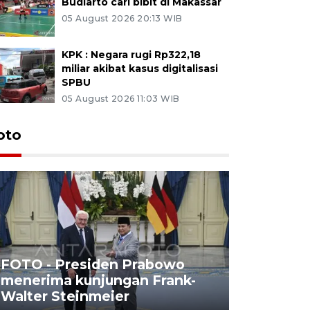
Budiarto cari bibit di Makassar
05 August 2026 20:13 WIB
KPK : Negara rugi Rp322,18
miliar akibat kasus digitalisasi
SPBU
05 August 2026 11:03 WIB
oto
FOTO - Presiden Prabowo
menerima kunjungan Frank-
FOTO - H
Walter Steinmeier
di Sulbar