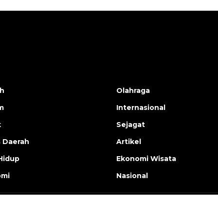
h
Olahraga
m
Internasional
k
Sejagat
s Daerah
Artikel
Hidup
Ekonomi Wisata
omi
Nasional