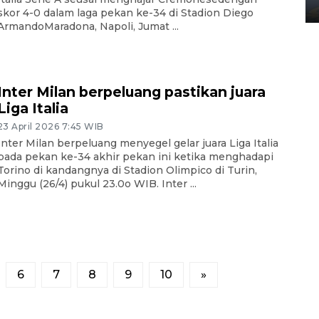
02 April 2026 12:51 WIB
skor 4-0 dalam laga pekan ke-34 di Stadion Diego
ArmandoMaradona, Napoli, Jumat ...
Inter Milan berpeluang pastikan juara
Liga Italia
23 April 2026 7:45 WIB
Inter Milan berpeluang menyegel gelar juara Liga Italia
pada pekan ke-34 akhir pekan ini ketika menghadapi
Torino di kandangnya di Stadion Olimpico di Turin,
Minggu (26/4) pukul 23.0o WIB. Inter ...
6
7
8
9
10
»