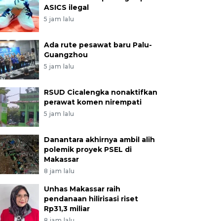
ASICS ilegal
5 jam lalu
Ada rute pesawat baru Palu-
Guangzhou
5 jam lalu
RSUD Cicalengka nonaktifkan
perawat komen nirempati
5 jam lalu
Danantara akhirnya ambil alih
polemik proyek PSEL di
Makassar
8 jam lalu
Unhas Makassar raih
pendanaan hilirisasi riset
Rp31,3 miliar
8 jam lalu