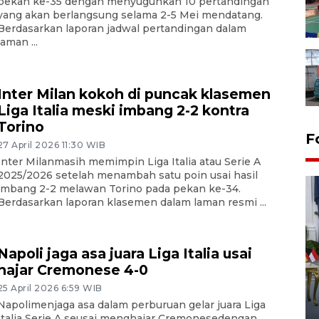
pekan ke-35 dengan menyuguhkan 10 pertandingan
yang akan berlangsung selama 2-5 Mei mendatang.
Berdasarkan laporan jadwal pertandingan dalam
laman ...
Inter Milan kokoh di puncak klasemen
Liga Italia meski imbang 2-2 kontra
Torino
F
27 April 2026 11:30 WIB
Inter Milanmasih memimpin Liga Italia atau Serie A
2025/2026 setelah menambah satu poin usai hasil
imbang 2-2 melawan Torino pada pekan ke-34.
Berdasarkan laporan klasemen dalam laman resmi ...
Napoli jaga asa juara Liga Italia usai
hajar Cremonese 4-0
FOTO - Kirab memperingati
HUT ke-80 Raja Keraton
25 April 2026 6:59 WIB
Yogyakarta
Napolimenjaga asa dalam perburuan gelar juara Liga
Italia Serie A seusai menghajar Cremonesedengan