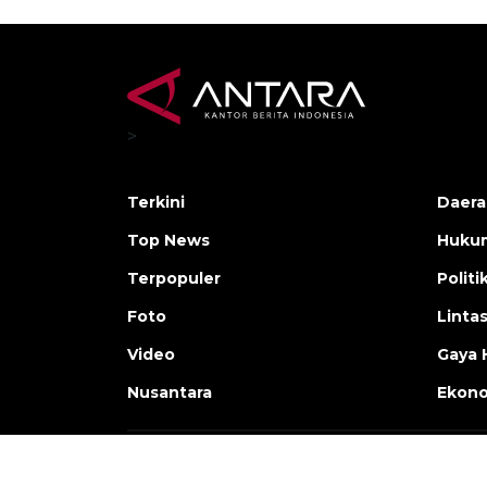
>
Terkini
Daera
Top News
Huku
Terpopuler
Politi
Foto
Linta
Video
Gaya 
Nusantara
Ekon
Copyright © ANTARA