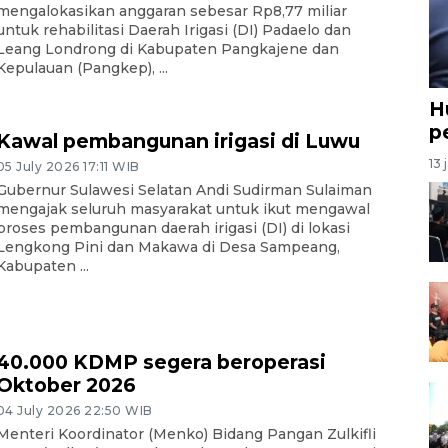
mengalokasikan anggaran sebesar Rp8,77 miliar
untuk rehabilitasi Daerah Irigasi (DI) Padaelo dan
Leang Londrong di Kabupaten Pangkajene dan
Kepulauan (Pangkep), ...
H
p
Kawal pembangunan irigasi di Luwu
13 
05 July 2026 17:11 WIB
Gubernur Sulawesi Selatan Andi Sudirman Sulaiman
mengajak seluruh masyarakat untuk ikut mengawal
proses pembangunan daerah irigasi (DI) di lokasi
Lengkong Pini dan Makawa di Desa Sampeang,
Kabupaten ...
40.000 KDMP segera beroperasi
Oktober 2026
04 July 2026 22:50 WIB
Menteri Koordinator (Menko) Bidang Pangan Zulkifli