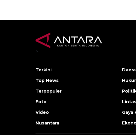
>
Terkini
Daera
Top News
Huku
Terpopuler
Politi
Foto
Linta
Video
Gaya 
Nusantara
Ekon