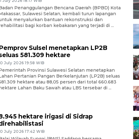
11 July 2026 18:17 WIB
Badan Penanggulangan Bencana Daerah (BPBD) Kota
Makassar, Sulawesi Selatan, kembali turun lapangan
untuk menyalurkan bantuan rekonstruksi dan
rehabilitasi bagi korban kebakaran yang terjadi di ...
Pemprov Sulsel menetapkan LP2B
seluas 581.309 hektare
10 July 2026 19:58 WIB
Pemerintah Provinsi Sulawesi Selatan menetapkan
Lahan Pertanian Pangan Berkelanjutan (LP2B) seluas
581.309 hektare atau 88,05 persen dari total 660.683
hektare Lahan Baku Sawah atau LBS tersebar di ...
8.945 hektare irigasi di Sidrap
direhabilistasi
10 July 2026 17:42 WIB
Balai Wilayah Sungai (BWS) Saddang bersama