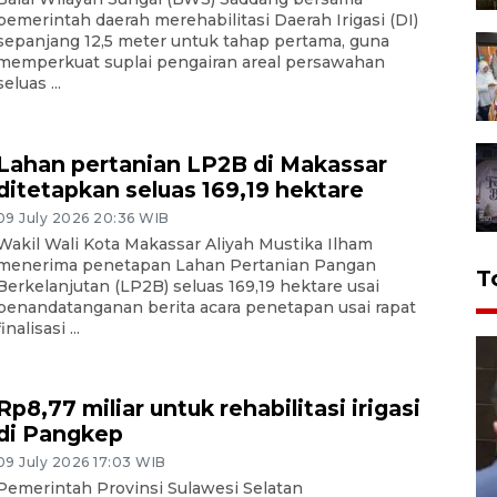
pemerintah daerah merehabilitasi Daerah Irigasi (DI)
sepanjang 12,5 meter untuk tahap pertama, guna
memperkuat suplai pengairan areal persawahan
seluas ...
Lahan pertanian LP2B di Makassar
ditetapkan seluas 169,19 hektare
09 July 2026 20:36 WIB
Wakil Wali Kota Makassar Aliyah Mustika Ilham
menerima penetapan Lahan Pertanian Pangan
T
Berkelanjutan (LP2B) seluas 169,19 hektare usai
penandatanganan berita acara penetapan usai rapat
finalisasi ...
Rp8,77 miliar untuk rehabilitasi irigasi
di Pangkep
09 July 2026 17:03 WIB
Pemerintah Provinsi Sulawesi Selatan