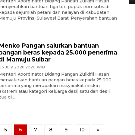
Menteri Koordinator Bidang Pangan Zulkifli Hasan
menyerahkan bantuan tiga ton pupuk non-subsidi
kepada sejumlah petani dan nelayan di Kabupaten
Mamuju Provinsi Sulawesi Barat. Penyerahan bantuan
..
Menko Pangan salurkan bantuan
pangan beras kepada 25.000 penerima
di Mamuju Sulbar
03 July 2026 21:20 WIB
Menteri Koordinator Bidang Pangan Zulkifli Hasan
menyalurkan bantuan pangan beras kepada 25.000
penerima yang merupakan masyarakat miskin
ekstrem atau kategori keluarga desil satu dan desil
dua di ...
5
6
7
8
9
10
»