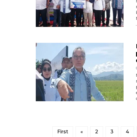
.
First
«
2
3
4