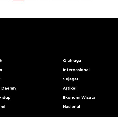
h
Olahraga
m
Internasional
k
Sejagat
s Daerah
Artikel
Hidup
Ekonomi Wisata
omi
Nasional