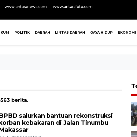
www.antaranews.com
www.antarafoto.com
UKUM
POLITIK
DAERAH
LINTAS DAERAH
GAYA HIDUP
EKONOMI
T
563 berita.
BPBD salurkan bantuan rekonstruksi
korban kebakaran di Jalan Tinumbu
Makassar