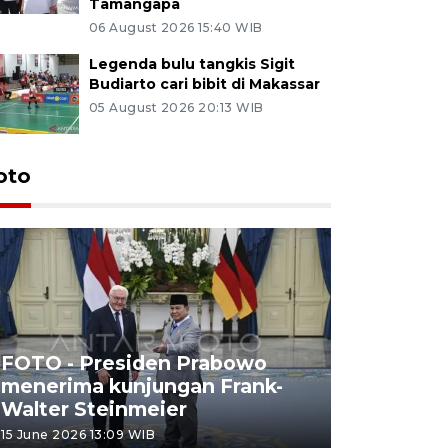
Tamangapa
06 August 2026 15:40 WIB
Legenda bulu tangkis Sigit
Budiarto cari bibit di Makassar
05 August 2026 20:13 WIB
oto
FOTO - Presiden Prabowo
menerima kunjungan Frank-
FOTO - H
Walter Steinmeier
di Sulbar
15 June 2026 13:09 WIB
11 June 2026 1