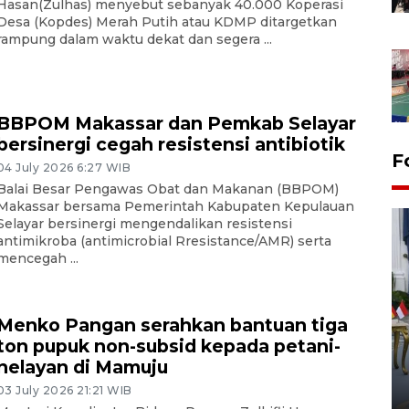
Hasan(Zulhas) menyebut sebanyak 40.000 Koperasi
Desa (Kopdes) Merah Putih atau KDMP ditargetkan
rampung dalam waktu dekat dan segera ...
BBPOM Makassar dan Pemkab Selayar
bersinergi cegah resistensi antibiotik
F
04 July 2026 6:27 WIB
Balai Besar Pengawas Obat dan Makanan (BBPOM)
Makassar bersama Pemerintah Kabupaten Kepulauan
Selayar bersinergi mengendalikan resistensi
antimikroba (antimicrobial Rresistance/AMR) serta
mencegah ...
Menko Pangan serahkan bantuan tiga
FOTO - Kirab memperingati
ton pupuk non-subsid kepada petani-
HUT ke-80 Raja Keraton
nelayan di Mamuju
Yogyakarta
03 July 2026 21:21 WIB
02 April 2026 12:51 WIB