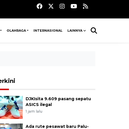
OLAHRAGA
INTERNASIONAL
LAINNYA
erkini
DJKIsita 9.609 pasang sepatu
ASICS ilegal
1 jam lalu
Ada rute pesawat baru Palu-