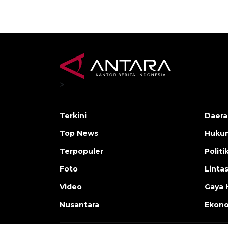
>
Terkini
Daera
Top News
Huku
Terpopuler
Politi
Foto
Linta
Video
Gaya 
Nusantara
Ekon