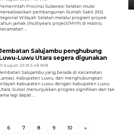
02 April 2026 12:51 WIB
Pemerintah Provinsi Sulawesi Selatan mulai
merealisasikan pembangunan Rumah Sakit (RS)
Regional Wilayah Selatan melalui program proyek
tahun jamak (multiyears project/MYP) di Malino,
Kecamatan ...
Jembatan Salujambu penghubung
Luwu-Luwu Utara segera digunakan
01 August 2026 5:48 WIB
Jembatan Salujambu yang berada di Kecamatan
Lamasi, Kabupaten Luwu, dan menghubungkan
wilayah Kabupaten Luwu dengan Kabupaten Luwu
Utara, Sulsel menunjukkan progres signifikan dan tak
lama lagi dapat ...
6
7
8
9
10
»