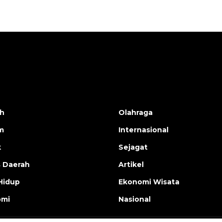
h
Olahraga
m
Internasional
k
Sejagat
s Daerah
Artikel
Hidup
Ekonomi Wisata
omi
Nasional