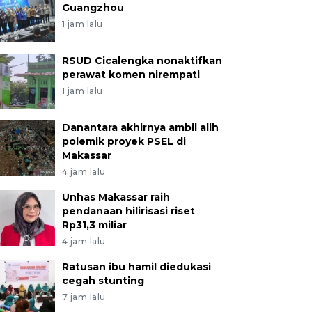
Guangzhou
1 jam lalu
RSUD Cicalengka nonaktifkan
perawat komen nirempati
1 jam lalu
Danantara akhirnya ambil alih
polemik proyek PSEL di
Makassar
4 jam lalu
Unhas Makassar raih
pendanaan hilirisasi riset
Rp31,3 miliar
4 jam lalu
Ratusan ibu hamil diedukasi
cegah stunting
7 jam lalu