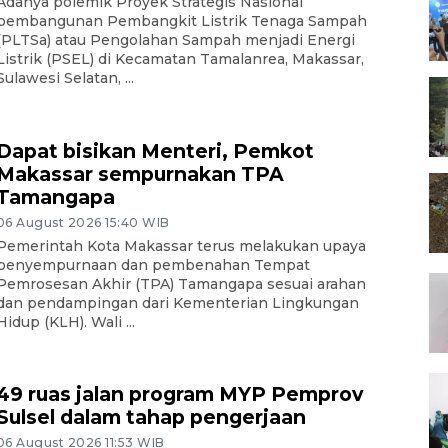
Adanya polemik Proyek Strategis Nasional
pembangunan Pembangkit Listrik Tenaga Sampah
(PLTSa) atau Pengolahan Sampah menjadi Energi
Listrik (PSEL) di Kecamatan Tamalanrea, Makassar,
Sulawesi Selatan, ...
Dapat bisikan Menteri, Pemkot
Makassar sempurnakan TPA
Tamangapa
06 August 2026 15:40 WIB
Pemerintah Kota Makassar terus melakukan upaya
penyempurnaan dan pembenahan Tempat
Pemrosesan Akhir (TPA) Tamangapa sesuai arahan
dan pendampingan dari Kementerian Lingkungan
Hidup (KLH). Wali ...
49 ruas jalan program MYP Pemprov
Sulsel dalam tahap pengerjaan
06 August 2026 11:53 WIB