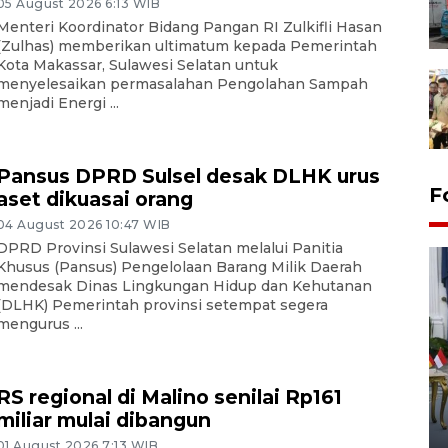
05 August 2026 6:13 WIB
Menteri Koordinator Bidang Pangan RI Zulkifli Hasan
(Zulhas) memberikan ultimatum kepada Pemerintah
Kota Makassar, Sulawesi Selatan untuk
menyelesaikan permasalahan Pengolahan Sampah
menjadi Energi ...
Pansus DPRD Sulsel desak DLHK urus
F
aset dikuasai orang
04 August 2026 10:47 WIB
DPRD Provinsi Sulawesi Selatan melalui Panitia
Khusus (Pansus) Pengelolaan Barang Milik Daerah
mendesak Dinas Lingkungan Hidup dan Kehutanan
(DLHK) Pemerintah provinsi setempat segera
mengurus ...
FOTO - Kirab memperingati
RS regional di Malino senilai Rp161
HUT ke-80 Raja Keraton
miliar mulai dibangun
Yogyakarta
01 August 2026 7:13 WIB