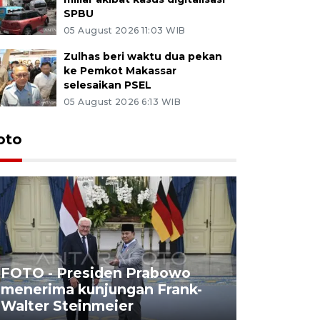
SPBU
05 August 2026 11:03 WIB
Zulhas beri waktu dua pekan
ke Pemkot Makassar
selesaikan PSEL
05 August 2026 6:13 WIB
oto
FOTO - Presiden Prabowo
menerima kunjungan Frank-
FOTO - H
Walter Steinmeier
di Sulbar