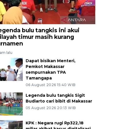
egenda bulu tangkis ini akui
ilayah timur masih kurang
urnamen
jam lalu
Dapat bisikan Menteri,
Pemkot Makassar
sempurnakan TPA
Tamangapa
06 August 2026 15:40 WIB
Legenda bulu tangkis Sigit
Budiarto cari bibit di Makassar
05 August 2026 20:13 WIB
KPK : Negara rugi Rp322,18
miliar akibat kasus digitalisasi