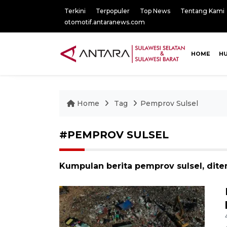
Terkini
Terpopuler
Top News
Tentang Kami
otomotif.antaranews.com
HOME
H
Home
Tag
Pemprov Sulsel
#PEMPROV SULSEL
Kumpulan berita pemprov sulsel, dite