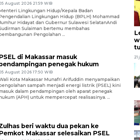
05 August 2026 21:59 WIB
Menteri Lingkungan Hidup/Kepala Badan
Pengendalian Lingkungan Hidup (BPLH) Mohammad
Jumhur Hidayat dan Gubernur Sulawesi SelatanAndi
Sudirman Sulaiman bertemu membahas
L
pembangunan Pengolahan ...
w
t
PSEL di Makassar masuk
21 
pendampingan penegak hukum
05 August 2026 17:50 WIB
Wali Kota Makassar Munafri Arifuddin menyampaikan
pengolahan sampah menjadi energi listrik (PSEL) kini
masuk dalam pendampingan oleh aparat penegak
hukum (APH) untuk mempercepat realisasinya. ...
Zulhas beri waktu dua pekan ke
Pemkot Makassar selesaikan PSEL