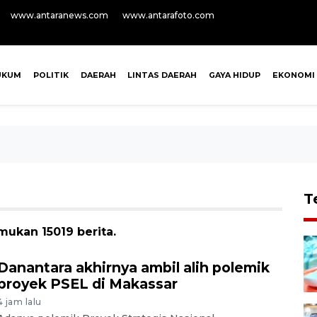
www.antaranews.com
www.antarafoto.com
UKUM
POLITIK
DAERAH
LINTAS DAERAH
GAYA HIDUP
EKONOMI
T
mukan 15019 berita.
Danantara akhirnya ambil alih polemik
proyek PSEL di Makassar
4 jam lalu