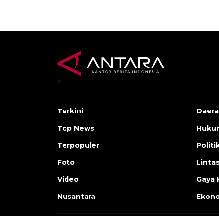
>
Terkini
Daera
Top News
Huku
Terpopuler
Politi
Foto
Linta
Video
Gaya 
Nusantara
Ekon