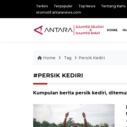
Terkini
Terpopuler
Top News
Tentang Kami
otomotif.antaranews.com
HOME
H
Home
Tag
Persik Kediri
#PERSIK KEDIRI
Kumpulan berita persik kediri, ditemuk