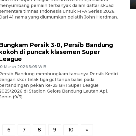
02 April 2026 12:51 WIB
menyumbang pemain terbanyak dalam daftar skuad
sementara timnas Indonesia untuk FIFA Series 2026.
Dari 41 nama yang diumumkan pelatih John Herdman,
..
Bungkam Persik 3-0, Persib Bandung
kokoh di puncak klasemen Super
League
10 March 2026 5:05 WIB
Persib Bandung membungkam tamunya Persik Kediri
dengan skor telak tiga gol tanpa balas pada
pertandingan pekan ke-25 BRI Super League
2025/2026 di Stadion Gelora Bandung Lautan Api,
Senin (9/3) ...
6
7
8
9
10
»