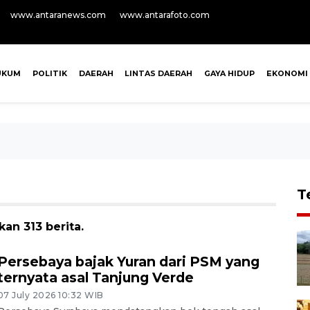
www.antaranews.com
www.antarafoto.com
UKUM
POLITIK
DAERAH
LINTAS DAERAH
GAYA HIDUP
EKONOMI
T
an 313 berita.
Persebaya bajak Yuran dari PSM yang
ternyata asal Tanjung Verde
07 July 2026 10:32 WIB