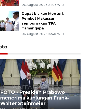
06 August 2026 21:06 WIB
Dapat bisikan Menteri,
Pemkot Makassar
sempurnakan TPA
Tamangapa
06 August 2026 15:40 WIB
oto
FOTO - Presiden Prabowo
menerima kunjungan Frank-
FOTO - H
Walter Steinmeier
di Sulbar