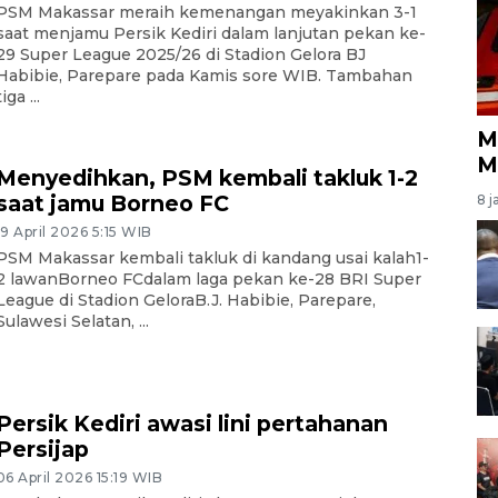
PSM Makassar meraih kemenangan meyakinkan 3-1
saat menjamu Persik Kediri dalam lanjutan pekan ke-
29 Super League 2025/26 di Stadion Gelora BJ
Habibie, Parepare pada Kamis sore WIB. Tambahan
tiga ...
M
M
Menyedihkan, PSM kembali takluk 1-2
saat jamu Borneo FC
8 j
19 April 2026 5:15 WIB
PSM Makassar kembali takluk di kandang usai kalah1-
2 lawanBorneo FCdalam laga pekan ke-28 BRI Super
League di Stadion GeloraB.J. Habibie, Parepare,
Sulawesi Selatan, ...
Persik Kediri awasi lini pertahanan
Persijap
06 April 2026 15:19 WIB