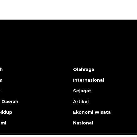
h
Olahraga
m
Internasional
k
Sejagat
s Daerah
Artikel
Hidup
Ekonomi Wisata
omi
Nasional