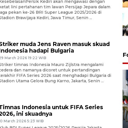
KesebelasanPersik Kediri akan mengawasi dengan
ketat lini pertahanan tim lawan Persijap Jepara dalam
laga pekan ke-26 BRI Super League 2025/2026 di
Stadion Brawijaya Kediri, Jawa Timur, Senin ...
Striker muda Jens Raven masuk skuad
Indonesia hadapi Bulgaria
F
29 March 2026 19:22 WIB
Striker timnas Indonesia Mauro Zijlstra mengalami
cedera dan namanya dicoret untuk pertandingan
terakhir FIFA Series 2026 saat menghadapi Bulgaria di
Stadion Utama Gelora Bung Karno, Jakarta, Senin ...
Timnas Indonesia untuk FIFA Series
FOTO - Kirab memperingati
2026, ini skuadnya
HUT ke-80 Raja Keraton
Yogyakarta
10 March 2026 5:23 WIB
Klub BRI Super League 2025/2026 Persija Jakarta