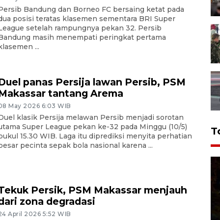
Persib Bandung dan Borneo FC bersaing ketat pada
dua posisi teratas klasemen sementara BRI Super
League setelah rampungnya pekan 32. Persib
Bandung masih menempati peringkat pertama
klasemen ...
Duel panas Persija lawan Persib, PSM
Makassar tantang Arema
08 May 2026 6:03 WIB
Duel klasik Persija melawan Persib menjadi sorotan
utama Super League pekan ke-32 pada Minggu (10/5)
T
pukul 15.30 WIB. Laga itu diprediksi menyita perhatian
besar pecinta sepak bola nasional karena ...
Tekuk Persik, PSM Makassar menjauh
dari zona degradasi
24 April 2026 5:52 WIB