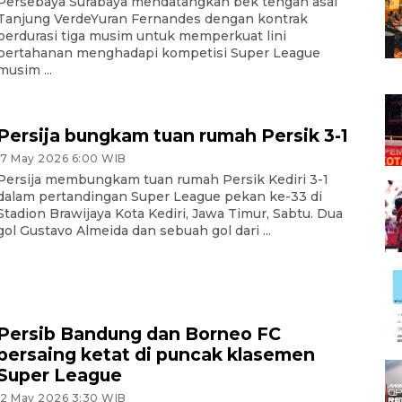
Persebaya Surabaya mendatangkan bek tengah asal
Tanjung VerdeYuran Fernandes dengan kontrak
berdurasi tiga musim untuk memperkuat lini
pertahanan menghadapi kompetisi Super League
musim ...
Persija bungkam tuan rumah Persik 3-1
17 May 2026 6:00 WIB
Persija membungkam tuan rumah Persik Kediri 3-1
dalam pertandingan Super League pekan ke-33 di
Stadion Brawijaya Kota Kediri, Jawa Timur, Sabtu. Dua
gol Gustavo Almeida dan sebuah gol dari ...
Persib Bandung dan Borneo FC
bersaing ketat di puncak klasemen
Super League
12 May 2026 3:30 WIB