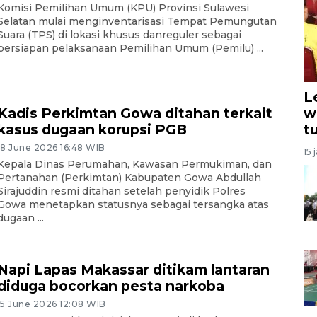
Komisi Pemilihan Umum (KPU) Provinsi Sulawesi
Selatan mulai menginventarisasi Tempat Pemungutan
Suara (TPS) di lokasi khusus danreguler sebagai
persiapan pelaksanaan Pemilihan Umum (Pemilu) ...
L
w
Kadis Perkimtan Gowa ditahan terkait
t
kasus dugaan korupsi PGB
18 June 2026 16:48 WIB
15 
Kepala Dinas Perumahan, Kawasan Permukiman, dan
Pertanahan (Perkimtan) Kabupaten Gowa Abdullah
Sirajuddin resmi ditahan setelah penyidik Polres
Gowa menetapkan statusnya sebagai tersangka atas
dugaan ...
Napi Lapas Makassar ditikam lantaran
diduga bocorkan pesta narkoba
15 June 2026 12:08 WIB