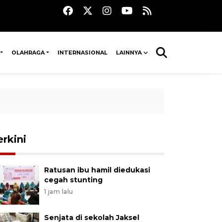
OLAHRAGA
INTERNASIONAL
LAINNYA
erkini
Ratusan ibu hamil diedukasi
cegah stunting
1 jam lalu
Senjata di sekolah Jaksel