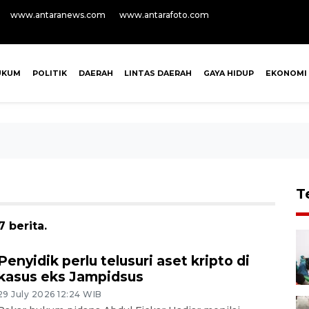
www.antaranews.com
www.antarafoto.com
UKUM
POLITIK
DAERAH
LINTAS DAERAH
GAYA HIDUP
EKONOMI
T
 berita.
Penyidik perlu telusuri aset kripto di
kasus eks Jampidsus
29 July 2026 12:24 WIB