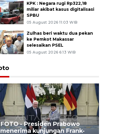
KPK : Negara rugi Rp322,18
miliar akibat kasus digitalisasi
SPBU
05 August 2026 11:03 WIB
Zulhas beri waktu dua pekan
ke Pemkot Makassar
selesaikan PSEL
05 August 2026 6:13 WIB
oto
FOTO - Presiden Prabowo
menerima kunjungan Frank-
FOTO - H