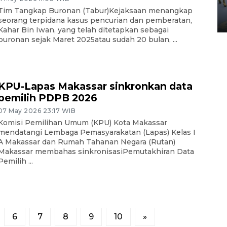
Yogyakarta
Tim Tangkap Buronan (Tabur)Kejaksaan menangkap
02 April 2026 12:51 WIB
seorang terpidana kasus pencurian dan pemberatan,
Kahar Bin Iwan, yang telah ditetapkan sebagai
buronan sejak Maret 2025atau sudah 20 bulan, ...
KPU-Lapas Makassar sinkronkan data
pemilih PDPB 2026
07 May 2026 23:17 WIB
Komisi Pemilihan Umum (KPU) Kota Makassar
mendatangi Lembaga Pemasyarakatan (Lapas) Kelas I
A Makassar dan Rumah Tahanan Negara (Rutan)
Makassar membahas sinkronisasiPemutakhiran Data
Pemilih ...
6
7
8
9
10
»