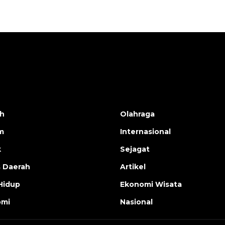
h
Olahraga
m
Internasional
k
Sejagat
s Daerah
Artikel
Hidup
Ekonomi Wisata
omi
Nasional