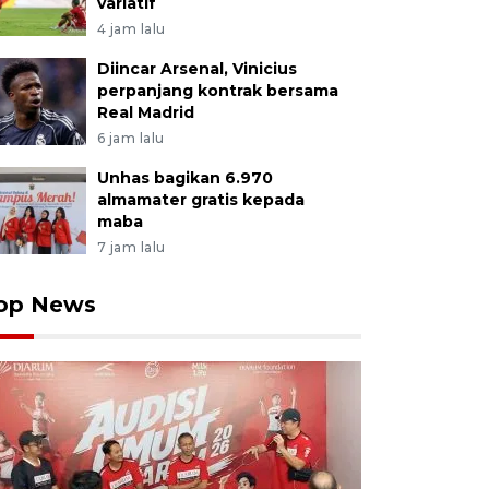
variatif
4 jam lalu
Diincar Arsenal, Vinicius
perpanjang kontrak bersama
Real Madrid
6 jam lalu
Unhas bagikan 6.970
almamater gratis kepada
maba
7 jam lalu
op News