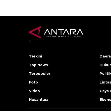
>
Terkini
Daera
Top News
Huku
Terpopuler
Politi
Foto
Linta
Video
Gaya 
Nusantara
Ekon