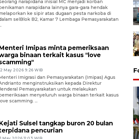
Seorang narapidana inisial MC menjadi korban
penikaman narapidana lainnya gara-gara hendak
melaporkan ke sipir atas dugaan pesta narkoba di
dalam selBlok B2, Kamar 7 Lembaga Pemasyarakatan
..
Menteri Imipas minta pemeriksaan
warga binaan terkait kasus "love
scamming"
F
12 May 2026 9:26 WIB
Menteri Imigrasi dan Pemasyarakatan (Imipas) Agus
Andrianto menginstruksikan kepada Direktur
Jenderal Pemasyarakatan untuk melakukan
pemeriksaan menyeluruh warga binaan terkait kasus
love scamming. ...
Kejati Sulsel tangkap buron 20 bulan
FOTO - Kirab memperingati
terpidana pencurian
HUT ke-80 Raja Keraton
11 May 2026 11:03 WIB