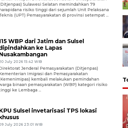
(Ditjenpas) Sulawesi Selatan memindahkan 79
narapidana risiko tinggi dari sejumlah Unit Pelaksana
Teknis (UPT) Pemasyarakatan di provinsi setempat ...
115 WBP dari Jatim dan Sulsel
dipindahkan ke Lapas
Nusakambangan
20 July 2026 15:42 WIB
Direktorat Jenderal Pemasyarakatan (Ditjenpas)
Kementerian Imigrasi dan Pemasyarakatan
T
(Kemenimipas) kembali melakukan pemindahan
warga binaan pemasyarakatan (WBP) kategori risiko
tinggi ke Lembaga ...
KPU Sulsel invetarisasi TPS lokasi
khusus
09 July 2026 23:01 WIB