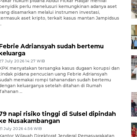
Pakar hukum pidana Abdul Fickar Hadjar menilai
penyidik perlu menelusuri kemungkinan adanya aset
yang disamarkan melalui instrumen investasi,
termasuk aset kripto, terkait kasus mantan Jampidsus
..
Febrie Adriansyah sudah bertemu
keluarga
27 July 2026 14:27 WIB
KPK menyatakan tersangka kasus dugaan korupsi dan
tindak pidana pencucian uang Febrie Adriansyah
sudah memakai rompi tahanandan sudah bertemu
dengan keluarganya setelah ditahan di Rumah
Tahanan ...
79 napi risiko tinggi di Sulsel dipindah
ke Nusakambangan
21 July 2026 4:56 WIB
Kantor Wilayah Direktorat Jenderal Pemasyarakatan