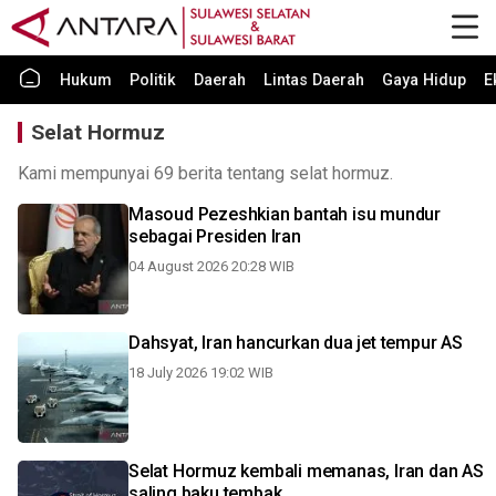
Hukum
Politik
Daerah
Lintas Daerah
Gaya Hidup
E
Selat Hormuz
Kami mempunyai 69 berita tentang selat hormuz.
Masoud Pezeshkian bantah isu mundur
sebagai Presiden Iran
04 August 2026 20:28 WIB
Dahsyat, Iran hancurkan dua jet tempur AS
18 July 2026 19:02 WIB
Selat Hormuz kembali memanas, Iran dan AS
saling baku tembak