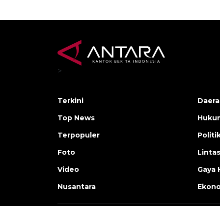
>
Terkini
Daera
Top News
Huku
Terpopuler
Politi
Foto
Linta
Video
Gaya 
Nusantara
Ekon