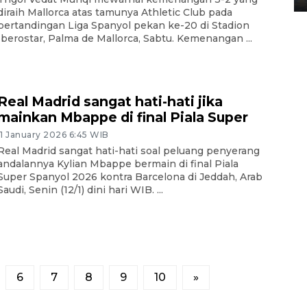
diraih Mallorca atas tamunya Athletic Club pada
pertandingan Liga Spanyol pekan ke-20 di Stadion
Iberostar, Palma de Mallorca, Sabtu. Kemenangan ...
Real Madrid sangat hati-hati jika
mainkan Mbappe di final Piala Super
11 January 2026 6:45 WIB
Real Madrid sangat hati-hati soal peluang penyerang
andalannya Kylian Mbappe bermain di final Piala
Super Spanyol 2026 kontra Barcelona di Jeddah, Arab
Saudi, Senin (12/1) dini hari WIB. ...
6
7
8
9
10
»