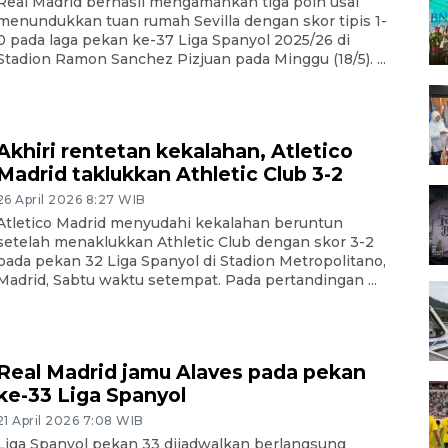
Real Madrid berhasil mengamankan tiga poin usai
menundukkan tuan rumah Sevilla dengan skor tipis 1-
0 pada laga pekan ke-37 Liga Spanyol 2025/26 di
Stadion Ramon Sanchez Pizjuan pada Minggu (18/5). ...
Akhiri rentetan kekalahan, Atletico
Madrid taklukkan Athletic Club 3-2
26 April 2026 8:27 WIB
Atletico Madrid menyudahi kekalahan beruntun
setelah menaklukkan Athletic Club dengan skor 3-2
pada pekan 32 Liga Spanyol di Stadion Metropolitano,
Madrid, Sabtu waktu setempat. Pada pertandingan ...
Real Madrid jamu Alaves pada pekan
ke-33 Liga Spanyol
21 April 2026 7:08 WIB
Liga Spanyol pekan 33 dijadwalkan berlangsung