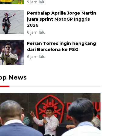
5 jam lalu
Pembalap Aprilia Jorge Martin
juara sprint MotoGP Inggris
2026
6 jam lalu
Ferran Torres ingin hengkang
dari Barcelona ke PSG
6 jam lalu
op News