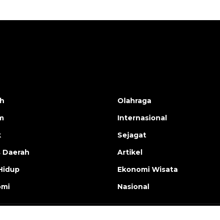
h
Olahraga
m
Internasional
k
Sejagat
s Daerah
Artikel
Hidup
Ekonomi Wisata
omi
Nasional