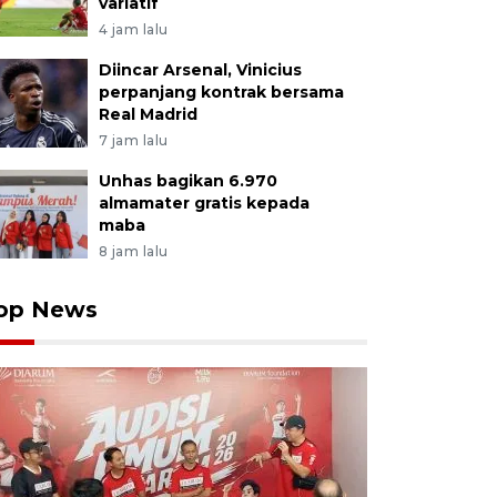
variatif
4 jam lalu
Diincar Arsenal, Vinicius
perpanjang kontrak bersama
Real Madrid
7 jam lalu
Unhas bagikan 6.970
almamater gratis kepada
maba
8 jam lalu
op News