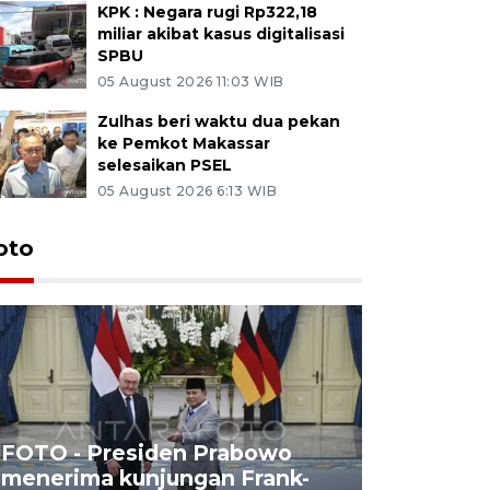
KPK : Negara rugi Rp322,18
miliar akibat kasus digitalisasi
SPBU
05 August 2026 11:03 WIB
Zulhas beri waktu dua pekan
ke Pemkot Makassar
selesaikan PSEL
05 August 2026 6:13 WIB
oto
FOTO - Presiden Prabowo
menerima kunjungan Frank-
FOTO - H