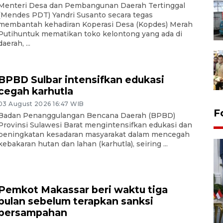
Menteri Desa dan Pembangunan Daerah Tertinggal
(Mendes PDT) Yandri Susanto secara tegas
membantah kehadiran Koperasi Desa (Kopdes) Merah
Putihuntuk mematikan toko kelontong yang ada di
daerah, ...
BPBD Sulbar intensifkan edukasi
cegah karhutla
03 August 2026 16:47 WIB
F
Badan Penanggulangan Bencana Daerah (BPBD)
Provinsi Sulawesi Barat mengintensifkan edukasi dan
peningkatan kesadaran masyarakat dalam mencegah
kebakaran hutan dan lahan (karhutla), seiring ...
Pemkot Makassar beri waktu tiga
bulan sebelum terapkan sanksi
FOTO - Kirab memperingati
persampahan
HUT ke-80 Raja Keraton