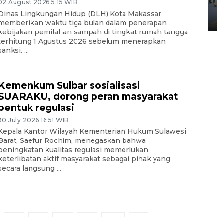
02 August 2026 5:15 WIB
Yogyakarta
Dinas Lingkungan Hidup (DLH) Kota Makassar
02 April 2026 12:51 WIB
memberikan waktu tiga bulan dalam penerapan
kebijakan pemilahan sampah di tingkat rumah tangga
terhitung 1 Agustus 2026 sebelum menerapkan
sanksi. ...
Kemenkum Sulbar sosialisasi
SUARAKU, dorong peran masyarakat
bentuk regulasi
30 July 2026 16:51 WIB
Kepala Kantor Wilayah Kementerian Hukum Sulawesi
Barat, Saefur Rochim, menegaskan bahwa
peningkatan kualitas regulasi memerlukan
keterlibatan aktif masyarakat sebagai pihak yang
secara langsung ...