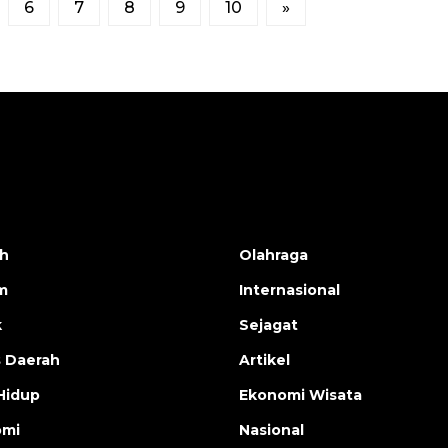
6
7
8
9
10
»
h
Olahraga
m
Internasional
k
Sejagat
s Daerah
Artikel
Hidup
Ekonomi Wisata
omi
Nasional