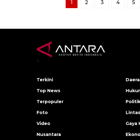
1
2
3
4
5
>
Terkini
Daera
Top News
Huku
Terpopuler
Politi
Foto
Linta
Video
Gaya 
Nusantara
Ekon