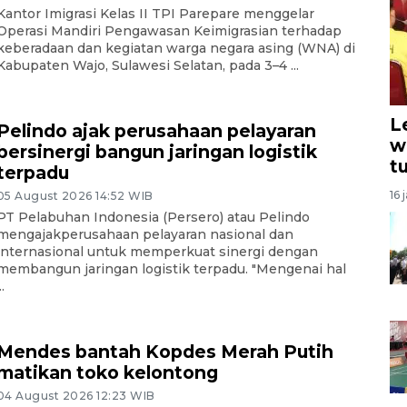
Kantor Imigrasi Kelas II TPI Parepare menggelar
Operasi Mandiri Pengawasan Keimigrasian terhadap
keberadaan dan kegiatan warga negara asing (WNA) di
Kabupaten Wajo, Sulawesi Selatan, pada 3–4 ...
L
Pelindo ajak perusahaan pelayaran
w
bersinergi bangun jaringan logistik
t
terpadu
16 
05 August 2026 14:52 WIB
PT Pelabuhan Indonesia (Persero) atau Pelindo
mengajakperusahaan pelayaran nasional dan
internasional untuk memperkuat sinergi dengan
membangun jaringan logistik terpadu. "Mengenai hal
..
Mendes bantah Kopdes Merah Putih
matikan toko kelontong
04 August 2026 12:23 WIB