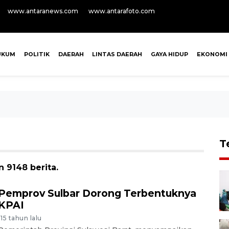
www.antaranews.com
www.antarafoto.com
UKUM
POLITIK
DAERAH
LINTAS DAERAH
GAYA HIDUP
EKONOMI
T
n 9148 berita.
Pemprov Sulbar Dorong Terbentuknya
KPAI
-15 tahun lalu