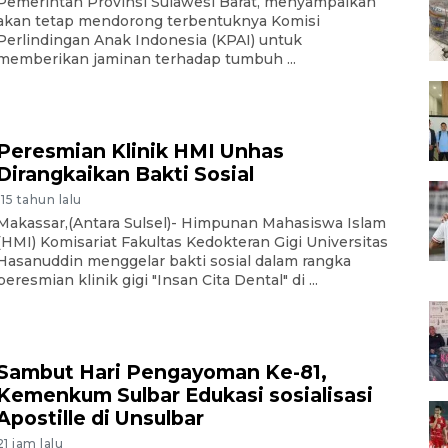
Pemerintah Provinsi Sulawesi Barat, menyampaikan
akan tetap mendorong terbentuknya Komisi
Perlindingan Anak Indonesia (KPAI) untuk
memberikan jaminan terhadap tumbuh ...
Peresmian Klinik HMI Unhas
Dirangkaikan Bakti Sosial
-15 tahun lalu
Makassar,(Antara Sulsel)- Himpunan Mahasiswa Islam
(HMI) Komisariat Fakultas Kedokteran Gigi Universitas
Hasanuddin menggelar bakti sosial dalam rangka
peresmian klinik gigi "Insan Cita Dental" di ...
Sambut Hari Pengayoman Ke-81,
Kemenkum Sulbar Edukasi sosialisasi
Apostille di Unsulbar
21 jam lalu