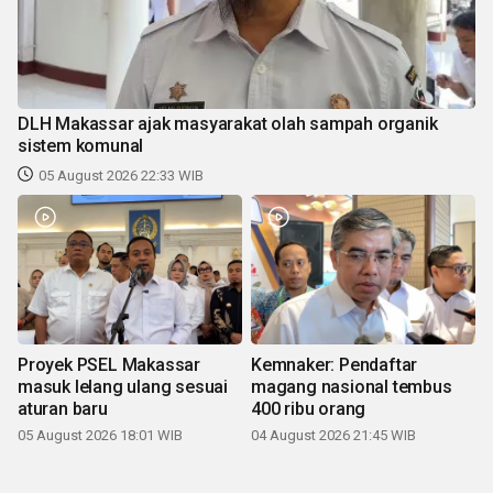
DLH Makassar ajak masyarakat olah sampah organik
sistem komunal
05 August 2026 22:33 WIB
Proyek PSEL Makassar
Kemnaker: Pendaftar
masuk lelang ulang sesuai
magang nasional tembus
aturan baru
400 ribu orang
05 August 2026 18:01 WIB
04 August 2026 21:45 WIB