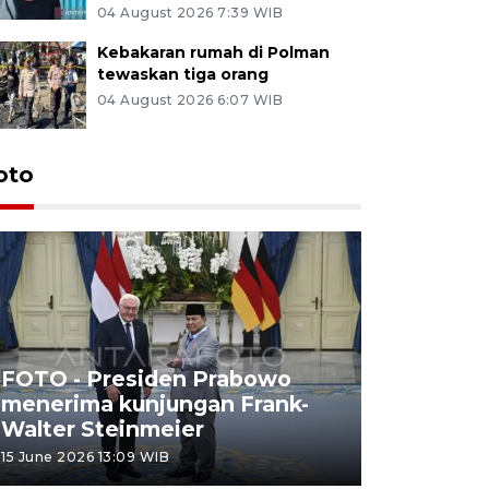
04 August 2026 7:39 WIB
Kebakaran rumah di Polman
tewaskan tiga orang
04 August 2026 6:07 WIB
oto
FOTO - Presiden Prabowo
menerima kunjungan Frank-
FOTO - H
Walter Steinmeier
di Sulbar
15 June 2026 13:09 WIB
11 June 2026 1