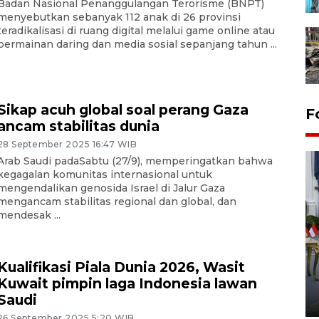
Badan Nasional Penanggulangan Terorisme (BNPT)
menyebutkan sebanyak 112 anak di 26 provinsi
teradikalisasi di ruang digital melalui game online atau
permainan daring dan media sosial sepanjang tahun ...
Sikap acuh global soal perang Gaza
F
ancam stabilitas dunia
28 September 2025 16:47 WIB
Arab Saudi padaSabtu (27/9), memperingatkan bahwa
kegagalan komunitas internasional untuk
mengendalikan genosida Israel di Jalur Gaza
mengancam stabilitas regional dan global, dan
mendesak ...
FOTO - Kirab memperingati
HUT ke-80 Raja Keraton
Kualifikasi Piala Dunia 2026, Wasit
Yogyakarta
Kuwait pimpin laga Indonesia lawan
Saudi
02 April 2026 12:51 WIB
26 September 2025 5:20 WIB