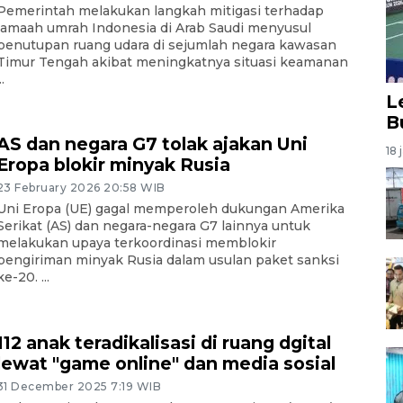
Pemerintah melakukan langkah mitigasi terhadap
jamaah umrah Indonesia di Arab Saudi menyusul
penutupan ruang udara di sejumlah negara kawasan
Timur Tengah akibat meningkatnya situasi keamanan
..
L
B
AS dan negara G7 tolak ajakan Uni
18 
Eropa blokir minyak Rusia
23 February 2026 20:58 WIB
Uni Eropa (UE) gagal memperoleh dukungan Amerika
Serikat (AS) dan negara-negara G7 lainnya untuk
melakukan upaya terkoordinasi memblokir
pengiriman minyak Rusia dalam usulan paket sanksi
ke-20. ...
112 anak teradikalisasi di ruang dgital
lewat "game online" dan media sosial
31 December 2025 7:19 WIB