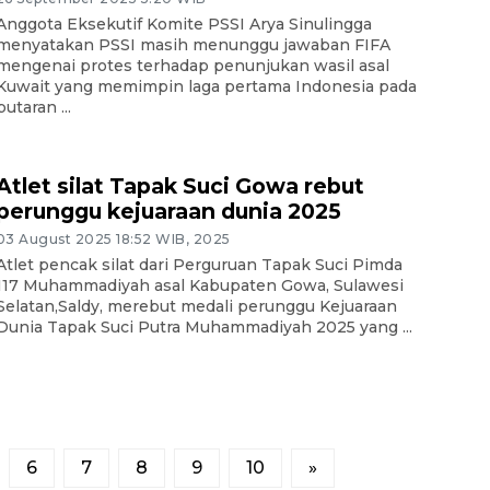
Anggota Eksekutif Komite PSSI Arya Sinulingga
menyatakan PSSI masih menunggu jawaban FIFA
mengenai protes terhadap penunjukan wasil asal
Kuwait yang memimpin laga pertama Indonesia pada
putaran ...
Atlet silat Tapak Suci Gowa rebut
perunggu kejuaraan dunia 2025
03 August 2025 18:52 WIB, 2025
Atlet pencak silat dari Perguruan Tapak Suci Pimda
117 Muhammadiyah asal Kabupaten Gowa, Sulawesi
Selatan,Saldy, merebut medali perunggu Kejuaraan
Dunia Tapak Suci Putra Muhammadiyah 2025 yang ...
6
7
8
9
10
»