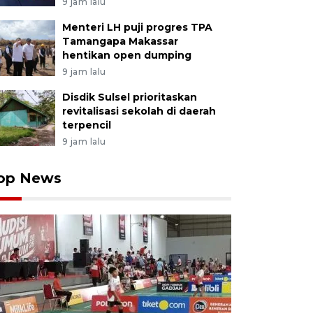
9 jam lalu
Menteri LH puji progres TPA
Tamangapa Makassar
hentikan open dumping
9 jam lalu
Disdik Sulsel prioritaskan
revitalisasi sekolah di daerah
terpencil
9 jam lalu
op News