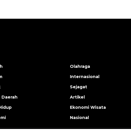
h
Olahraga
m
Internasional
k
Sejagat
s Daerah
Artikel
Hidup
Ekonomi Wisata
omi
Nasional