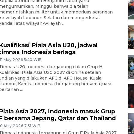
Kepala otorita Israel Benjamin Netanyahu
mengumumkan, Minggu, bahwa dia telah
memerintahkan militer untuk memperluas serangan
ke wilayah Lebanon Selatan dan memperketat
kendali atas wilayah-wilayah ...
Kualifikasi Piala Asia U20, jadwal
timnas Indonesia berlaga
31 May 2026 5:40 WIB
Timnas U20 Indonesia tergabung dalam Grup H
Kualifikasi Piala Asia U20 2027 di China setelah
undian yang dilakukan AFC di AFC House, Kuala
Lumpur, Kamis. Indonesia bergabung bersama juara
bertahan ...
Piala Asia 2027, Indonesia masuk Grup
F bersama Jepang, Qatar dan Thailand
10 May 2026 7:51 WIB
Timnas Indonesia tergabung di Grup F Piala Asia 2027