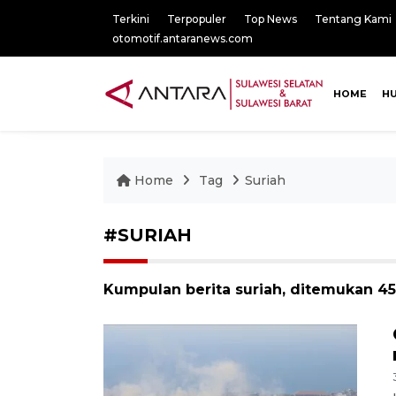
Terkini
Terpopuler
Top News
Tentang Kami
otomotif.antaranews.com
HOME
H
Home
Tag
Suriah
#SURIAH
Kumpulan berita suriah, ditemukan 453