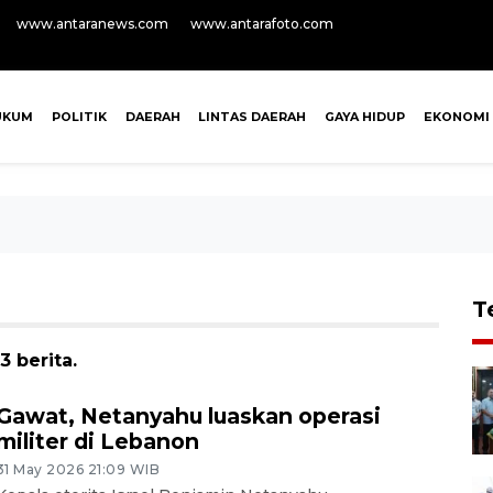
www.antaranews.com
www.antarafoto.com
UKUM
POLITIK
DAERAH
LINTAS DAERAH
GAYA HIDUP
EKONOMI
T
 berita.
Gawat, Netanyahu luaskan operasi
militer di Lebanon
31 May 2026 21:09 WIB