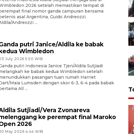
Wimbledon 2026 setelah memastikan tempat di
perempat final nomor ganda campuran bersama
petenis asal Argentina, Guido Andreozzi.
Aldila/Andreozzi ...
Ganda putri Janice/Aldila ke babak
kedua Wimbledon
03 July 2026 5:50 WIB
Ganda putri Indonesia Janice Tjen/Aldila Sutjiadi
melangkah ke babak kedua Wimbledon setelah
menundukkan pasangan tuan rumah Harriet
Dart/Maia Lumsden dengan skor 6-3, 6-4 pada babak
pertama All ...
T
Aldila Sutjiadi/Vera Zvonareva
melenggang ke perempat final Maroko
Open 2026
20 May 2026 4:44 WIB