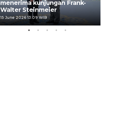
menerima kunjungan Frank-
FOTO - H
Walter Steinmeier
di Sulbar
15 June 2026 13:09 WIB
11 June 2026 1