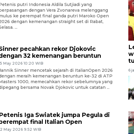
Petenis putri Indonesia Aldila Sutjiadi yang
berpasangan dengan Vera Zvonareva melenggang
mulus ke perempat final ganda putri Maroko Open
2026 dengan kemenangan straight set di Rabat,
Selasa. ...
L
Sinner pecahkan rekor Djokovic
w
dengan 32 kemenangan beruntun
t
15 May 2026 10:20 WIB
Jannik Sinner mencetak sejarah di ItalianOpen 2026
6 j
dengan meraih kemenangan beruntun ke-32 di ATP
Masters 1000, memecahkan rekor sebelumnya yang
dipegang bersama Novak Djokovic untuk catatan ...
Petenis Iga Swiatek jumpa Pegula di
perempat final Italian Open
12 May 2026 9:52 WIB