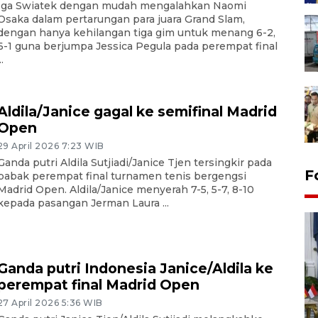
Iga Swiatek dengan mudah mengalahkan Naomi
Osaka dalam pertarungan para juara Grand Slam,
dengan hanya kehilangan tiga gim untuk menang 6-2,
6-1 guna berjumpa Jessica Pegula pada perempat final
..
Aldila/Janice gagal ke semifinal Madrid
Open
29 April 2026 7:23 WIB
Ganda putri Aldila Sutjiadi/Janice Tjen tersingkir pada
F
babak perempat final turnamen tenis bergengsi
Madrid Open. Aldila/Janice menyerah 7-5, 5-7, 8-10
kepada pasangan Jerman Laura ...
Ganda putri Indonesia Janice/Aldila ke
perempat final Madrid Open
27 April 2026 5:36 WIB
FOTO - Kirab memperingati