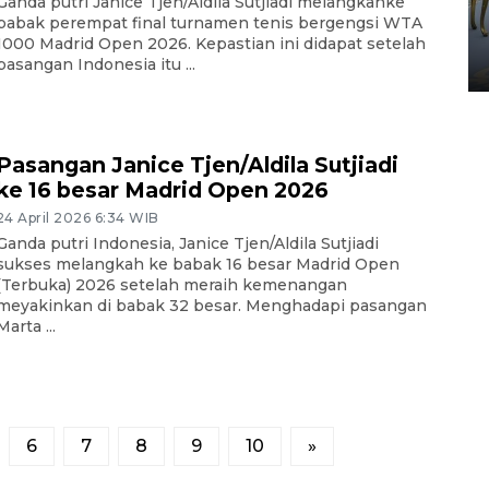
Ganda putri Janice Tjen/Aldila Sutjiadi melangkahke
HUT ke-80 Raja Keraton
babak perempat final turnamen tenis bergengsi WTA
Yogyakarta
1000 Madrid Open 2026. Kepastian ini didapat setelah
pasangan Indonesia itu ...
02 April 2026 12:51 WIB
Pasangan Janice Tjen/Aldila Sutjiadi
ke 16 besar Madrid Open 2026
24 April 2026 6:34 WIB
Ganda putri Indonesia, Janice Tjen/Aldila Sutjiadi
sukses melangkah ke babak 16 besar Madrid Open
(Terbuka) 2026 setelah meraih kemenangan
meyakinkan di babak 32 besar. Menghadapi pasangan
Marta ...
6
7
8
9
10
»