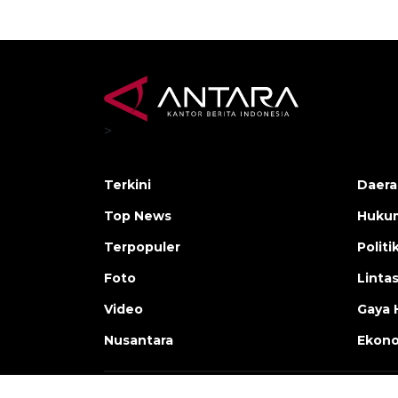
>
Terkini
Daera
Top News
Huku
Terpopuler
Politi
Foto
Linta
Video
Gaya 
Nusantara
Ekon