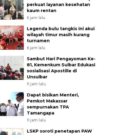
perkuat layanan kesehatan
kaum rentan
6 jam lalu
Legenda bulu tangkis ini akui
wilayah timur masih kurang
turnamen
6 jam lalu
Sambut Hari Pengayoman Ke-
81, Kemenkum Sulbar Edukasi
sosialisasi Apostille di
Unsulbar
11 jam lalu
Dapat bisikan Menteri,
Pemkot Makassar
sempurnakan TPA
Tamangapa
11 jam lalu
LSKP soroti penetapan PAW