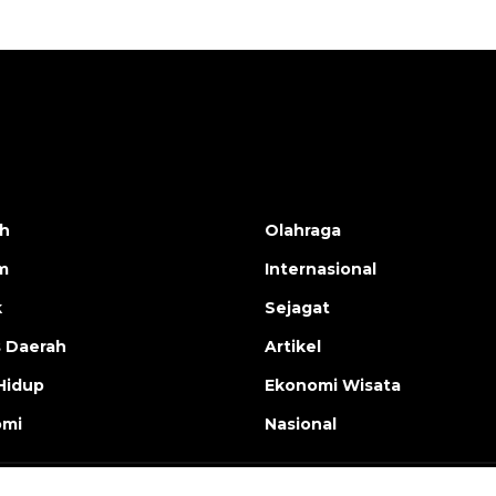
h
Olahraga
m
Internasional
k
Sejagat
s Daerah
Artikel
Hidup
Ekonomi Wisata
omi
Nasional