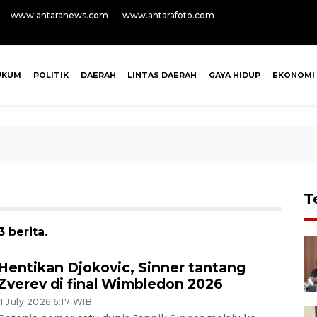
www.antaranews.com
www.antarafoto.com
UKUM
POLITIK
DAERAH
LINTAS DAERAH
GAYA HIDUP
EKONOMI
T
 berita.
Hentikan Djokovic, Sinner tantang
Zverev di final Wimbledon 2026
11 July 2026 6:17 WIB