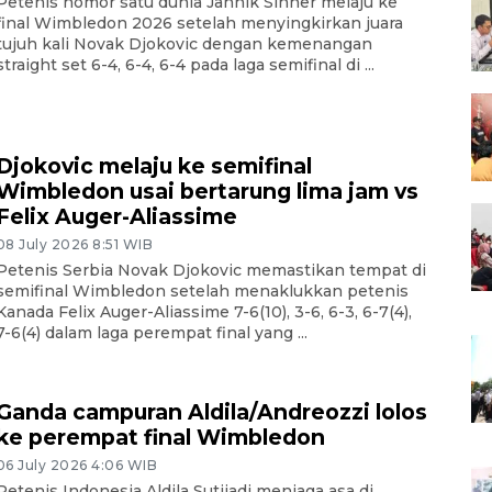
Petenis nomor satu dunia Jannik Sinner melaju ke
final Wimbledon 2026 setelah menyingkirkan juara
tujuh kali Novak Djokovic dengan kemenangan
straight set 6-4, 6-4, 6-4 pada laga semifinal di ...
Djokovic melaju ke semifinal
Wimbledon usai bertarung lima jam vs
Felix Auger-Aliassime
08 July 2026 8:51 WIB
Petenis Serbia Novak Djokovic memastikan tempat di
semifinal Wimbledon setelah menaklukkan petenis
Kanada Felix Auger-Aliassime 7-6(10), 3-6, 6-3, 6-7(4),
7-6(4) dalam laga perempat final yang ...
Ganda campuran Aldila/Andreozzi lolos
ke perempat final Wimbledon
06 July 2026 4:06 WIB
Petenis Indonesia Aldila Sutjiadi menjaga asa di