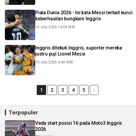
Piala Dunia 2026 - Ini kata Messi terkait kunci
keberhasilan bungkam Inggris
16 July 2026 14:04 WIB
Inggris ditekuk Inggris, suporter mereka
justru puji Lionel Messi
16 July 2026 9:40 WIB
1
2
3
4
5
Terpopuler
Veda start posisi 16 pada Moto3 Inggris
2026