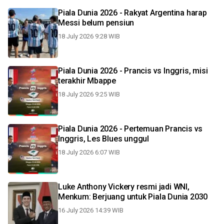
Piala Dunia 2026 - Rakyat Argentina harap
Messi belum pensiun
18 July 2026 9:28 WIB
Piala Dunia 2026 - Prancis vs Inggris, misi
terakhir Mbappe
18 July 2026 9:25 WIB
Piala Dunia 2026 - Pertemuan Prancis vs
Inggris, Les Blues unggul
18 July 2026 6:07 WIB
Luke Anthony Vickery resmi jadi WNI,
Menkum: Berjuang untuk Piala Dunia 2030
16 July 2026 14:39 WIB