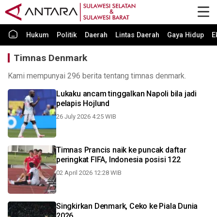
Hukum
Politik
Daerah
Lintas Daerah
Gaya Hidup
E
Timnas Denmark
Kami mempunyai 296 berita tentang timnas denmark.
Lukaku ancam tinggalkan Napoli bila jadi
pelapis Hojlund
26 July 2026 4:25 WIB
Timnas Prancis naik ke puncak daftar
peringkat FIFA, Indonesia posisi 122
02 April 2026 12:28 WIB
Singkirkan Denmark, Ceko ke Piala Dunia
2026