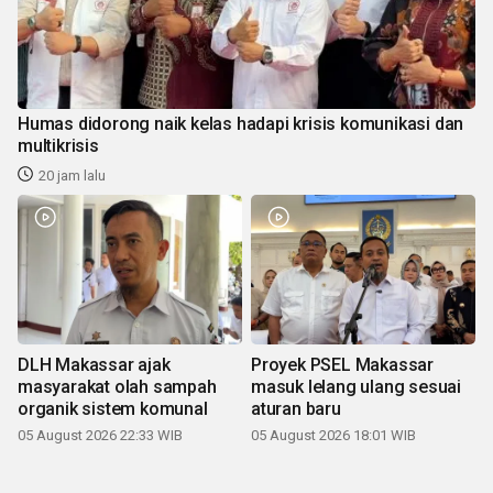
Humas didorong naik kelas hadapi krisis komunikasi dan
multikrisis
20 jam lalu
DLH Makassar ajak
Proyek PSEL Makassar
masyarakat olah sampah
masuk lelang ulang sesuai
organik sistem komunal
aturan baru
05 August 2026 22:33 WIB
05 August 2026 18:01 WIB