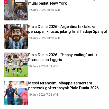
mulai padati New York
19 July 2026 18:55 WIB
Piala Dunia 2026 - Argentina tak lakukan
persiapan khusus jelang final hadapi Spanyol
19 July 2026 18:22 WIB
Piala Dunia 2026 - "Happy ending" untuk
Prancis dan Inggris
19 July 2026 9:41 WIB
Messi terancam, Mbappe sementara
pencetak gol terbanyak Piala Dunia 2026
19 July 2026 7:51 WIB