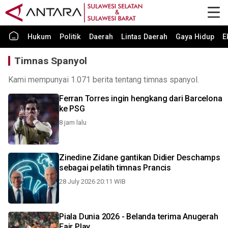
Hukum
Politik
Daerah
Lintas Daerah
Gaya Hidup
E
Timnas Spanyol
Kami mempunyai 1.071 berita tentang timnas spanyol.
Ferran Torres ingin hengkang dari Barcelona
ke PSG
8 jam lalu
Zinedine Zidane gantikan Didier Deschamps
sebagai pelatih timnas Prancis
28 July 2026 20:11 WIB
Piala Dunia 2026 - Belanda terima Anugerah
Fair Play