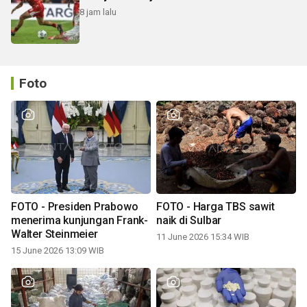
8 jam lalu
Foto
FOTO - Presiden Prabowo
FOTO - Harga TBS sawit
menerima kunjungan Frank-
naik di Sulbar
Walter Steinmeier
11 June 2026 15:34 WIB
15 June 2026 13:09 WIB