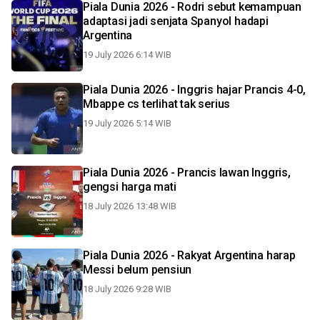
Piala Dunia 2026 - Rodri sebut kemampuan
adaptasi jadi senjata Spanyol hadapi
Argentina
19 July 2026 6:14 WIB
Piala Dunia 2026 - Inggris hajar Prancis 4-0,
Mbappe cs terlihat tak serius
19 July 2026 5:14 WIB
Piala Dunia 2026 - Prancis lawan Inggris,
gengsi harga mati
18 July 2026 13:48 WIB
Piala Dunia 2026 - Rakyat Argentina harap
Messi belum pensiun
18 July 2026 9:28 WIB