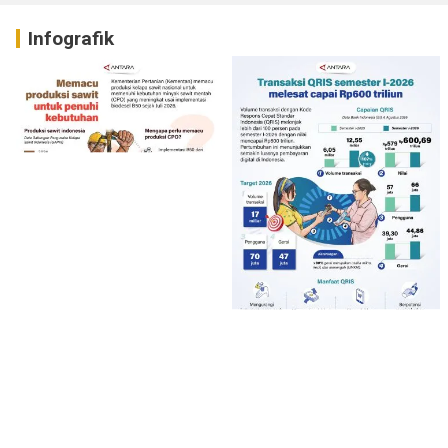
Infografik