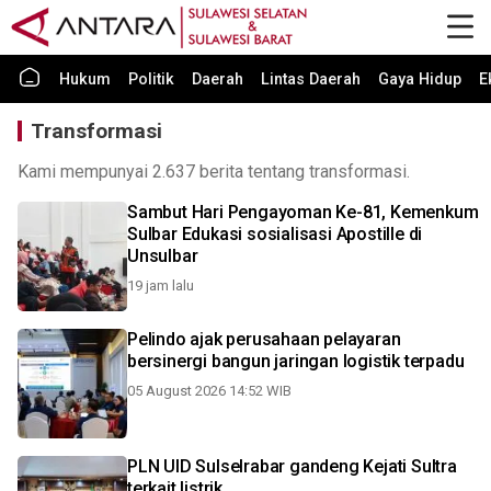
Hukum
Politik
Daerah
Lintas Daerah
Gaya Hidup
E
Transformasi
Kami mempunyai 2.637 berita tentang transformasi.
Sambut Hari Pengayoman Ke-81, Kemenkum
Sulbar Edukasi sosialisasi Apostille di
Unsulbar
19 jam lalu
Pelindo ajak perusahaan pelayaran
bersinergi bangun jaringan logistik terpadu
05 August 2026 14:52 WIB
PLN UID Sulselrabar gandeng Kejati Sultra
terkait listrik