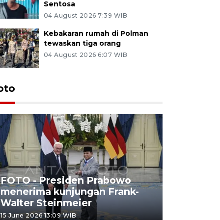
Sentosa
04 August 2026 7:39 WIB
Kebakaran rumah di Polman
tewaskan tiga orang
04 August 2026 6:07 WIB
oto
FOTO - Presiden Prabowo
menerima kunjungan Frank-
FOTO - H
Walter Steinmeier
di Sulbar
15 June 2026 13:09 WIB
11 June 2026 1