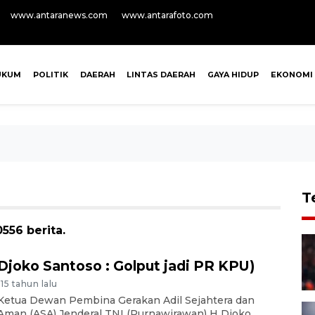
www.antaranews.com
www.antarafoto.com
UKUM
POLITIK
DAERAH
LINTAS DAERAH
GAYA HIDUP
EKONOMI
T
556 berita.
Djoko Santoso : Golput jadi PR KPU)
-15 tahun lalu
Ketua Dewan Pembina Gerakan Adil Sejahtera dan
Aman (ASA) Jenderal TNI (Purnawirawan) H Djoko