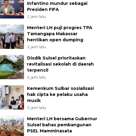
Infantino mundur sebagai
Presiden FIFA
2 jam lalu
Menteri LH puji progres TPA
Tamangapa Makassar
hentikan open dumping
2 jam lalu
Disdik Sulsel prioritaskan
revitalisasi sekolah di daerah
terpencil
2 jam lalu
Kemenkum Sulbar sosialisasi
hak cipta ke pelaku usaha
musik
2 jam lalu
Menteri LH bersama Gubernur
Sulsel bahas pembangunan
PSEL Mamminasata