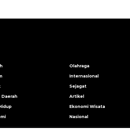
h
Olahraga
m
Internasional
k
Sejagat
s Daerah
Artikel
Hidup
Ekonomi Wisata
omi
Nasional