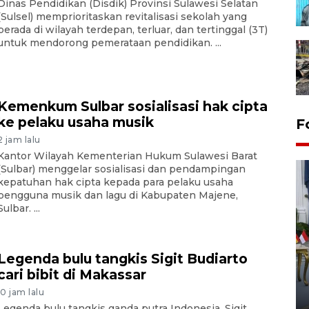
Dinas Pendidikan (Disdik) Provinsi Sulawesi Selatan
(Sulsel) memprioritaskan revitalisasi sekolah yang
berada di wilayah terdepan, terluar, dan tertinggal (3T)
untuk mendorong pemerataan pendidikan. ...
Kemenkum Sulbar sosialisasi hak cipta
ke pelaku usaha musik
F
2 jam lalu
Kantor Wilayah Kementerian Hukum Sulawesi Barat
(Sulbar) menggelar sosialisasi dan pendampingan
kepatuhan hak cipta kepada para pelaku usaha
pengguna musik dan lagu di Kabupaten Majene,
Sulbar. ...
FOTO - Kirab memperingati
Legenda bulu tangkis Sigit Budiarto
HUT ke-80 Raja Keraton
cari bibit di Makassar
Yogyakarta
10 jam lalu
02 April 2026 12:51 WIB
Legenda bulu tangkis ganda putra Indonesia, Sigit