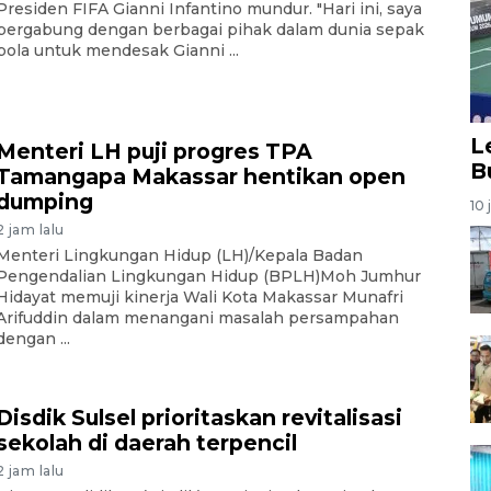
Presiden FIFA Gianni Infantino mundur. "Hari ini, saya
bergabung dengan berbagai pihak dalam dunia sepak
bola untuk mendesak Gianni ...
L
Menteri LH puji progres TPA
B
Tamangapa Makassar hentikan open
dumping
10 
2 jam lalu
Menteri Lingkungan Hidup (LH)/Kepala Badan
Pengendalian Lingkungan Hidup (BPLH)Moh Jumhur
Hidayat memuji kinerja Wali Kota Makassar Munafri
Arifuddin dalam menangani masalah persampahan
dengan ...
Disdik Sulsel prioritaskan revitalisasi
sekolah di daerah terpencil
2 jam lalu