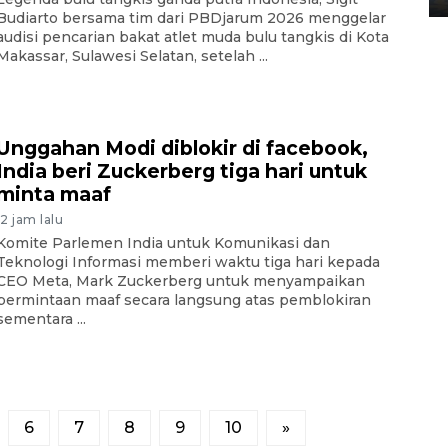
Budiarto bersama tim dari PBDjarum 2026 menggelar
audisi pencarian bakat atlet muda bulu tangkis di Kota
Makassar, Sulawesi Selatan, setelah ...
Unggahan Modi diblokir di facebook,
India beri Zuckerberg tiga hari untuk
minta maaf
12 jam lalu
Komite Parlemen India untuk Komunikasi dan
Teknologi Informasi memberi waktu tiga hari kepada
CEO Meta, Mark Zuckerberg untuk menyampaikan
permintaan maaf secara langsung atas pemblokiran
sementara ...
6
7
8
9
10
»