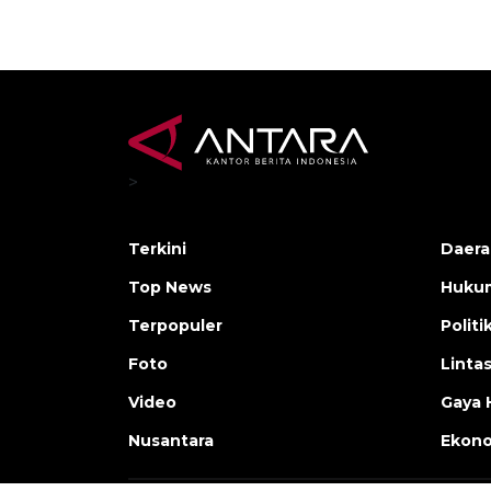
>
Terkini
Daera
Top News
Huku
Terpopuler
Politi
Foto
Linta
Video
Gaya 
Nusantara
Ekon