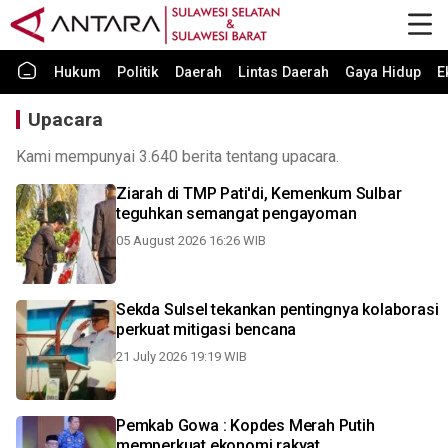
Hukum
Politik
Daerah
Lintas Daerah
Gaya Hidup
E
Upacara
Kami mempunyai 3.640 berita tentang upacara.
Ziarah di TMP Pati'di, Kemenkum Sulbar
teguhkan semangat pengayoman
05 August 2026 16:26 WIB
Sekda Sulsel tekankan pentingnya kolaborasi
perkuat mitigasi bencana
21 July 2026 19:19 WIB
Pemkab Gowa : Kopdes Merah Putih
memperkuat ekonomi rakyat