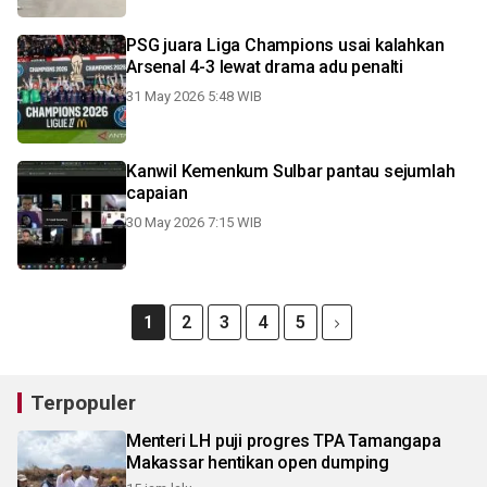
PSG juara Liga Champions usai kalahkan
Arsenal 4-3 lewat drama adu penalti
31 May 2026 5:48 WIB
Kanwil Kemenkum Sulbar pantau sejumlah
capaian
30 May 2026 7:15 WIB
1
2
3
4
5
Terpopuler
Menteri LH puji progres TPA Tamangapa
Makassar hentikan open dumping